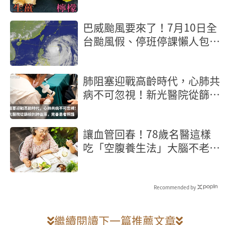
巴威颱風要來了！7月10日全
台颱風假、停班停課懶人包
【不斷更新】
肺阻塞迎戰高齡時代，心肺共
病不可忽視！新光醫院從篩檢
到肺復原，完善患者照護
讓血管回春！78歲名醫這樣
吃「空腹養生法」大腦不老又
長壽
Recommended by
繼續閱讀下一篇推薦文章