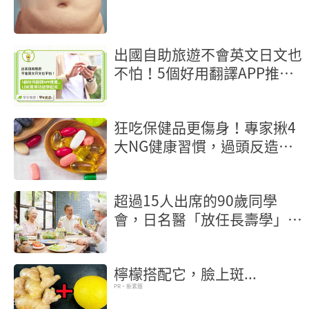
出國自助旅遊不會英文日文也
不怕！5個好用翻譯APP推
薦，LINE實用功能學起來
狂吃保健品更傷身！專家揪4
大NG健康習慣，過頭反造成
慢性發炎
超過15人出席的90歲同學
會，日名醫「放任長壽學」3
個健康百歲祕訣
檸檬搭配它，臉上斑...
PR・新素簡