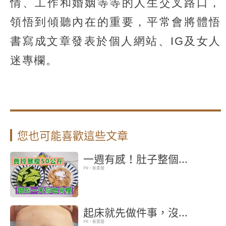
情、工作和婚姻等等的人生交叉路口，
領悟到傾聽內在的重要，平常會將體悟
書寫成文章發表於個人網站、IG及女人
迷專欄。
您也可能喜歡這些文章
一週有感！肚子整個...
PR・新素簡
起床就先做件事，沒...
PR・新素簡