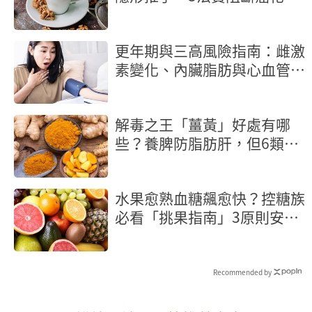
桃也入榜
更年期與三高風險指南：雌激
素變化、內臟脂肪與心血管保
護策略
解毒之王「薑黃」好處有哪
些？養脾防脂肪肝，但6類人
當心越吃越傷
水果愈熟血糖飆愈快？控糖族
必看「挑果指南」3原則安心
吃
Recommended by