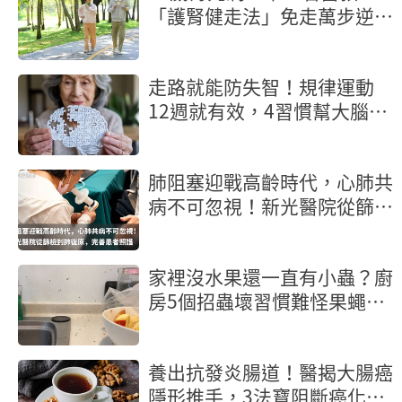
「護腎健走法」免走萬步逆轉
腎功能
走路就能防失智！規律運動
12週就有效，4習慣幫大腦清
垃圾
肺阻塞迎戰高齡時代，心肺共
病不可忽視！新光醫院從篩檢
到肺復原，完善患者照護
家裡沒水果還一直有小蟲？廚
房5個招蟲壞習慣難怪果蠅殺
不完
養出抗發炎腸道！醫揭大腸癌
隱形推手，3法寶阻斷癌化核