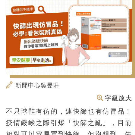
新聞中心吳旻珊
字級放大
不只球鞋有仿的，連快篩也有仿冒品！
疫情嚴峻之際引爆「快篩之亂」，目前
相對可以容易買到快篩，但沒想到，先