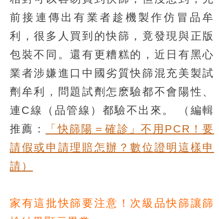
前接連傳出有業者趁機製作仿冒品牟
利，很多人買到的快篩，竟發現與正版
包裝不同。還有更糟糕的，近日有黑心
業者涉嫌進口中國劣質快篩混充美製試
劑牟利，問題試劑怎麽驗都不會陽性、
連C線（品管線）都驗不出來。
（編輯
推薦：
「快篩陽＝確診」不用PCR！要
請假或申請理賠怎辦？數位證明這樣申
請）
家有這批快篩要注意！次級品快篩讓篩