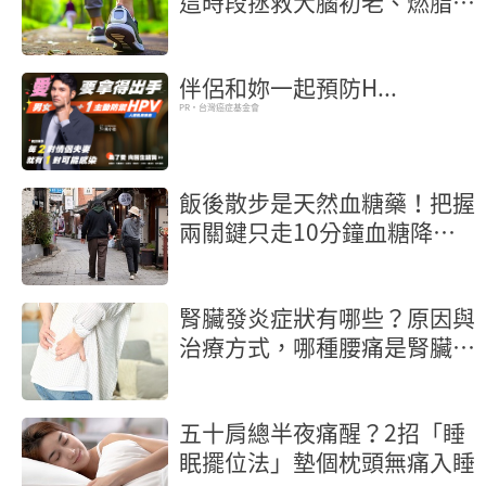
這時段拯救大腦初老、燃脂又
抗炎
伴侶和妳一起預防H...
PR・台灣癌症基金會
飯後散步是天然血糖藥！把握
兩關鍵只走10分鐘血糖降幅
22％
腎臟發炎症狀有哪些？原因與
治療方式，哪種腰痛是腎臟發
炎？
五十肩總半夜痛醒？2招「睡
眠擺位法」墊個枕頭無痛入睡