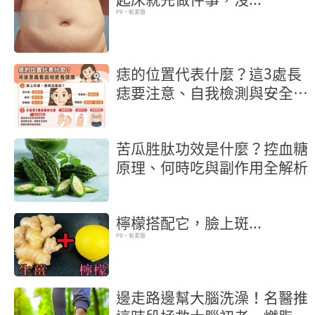
PR・新素簡
痣的位置代表什麼？這3處長
痣要注意、自我檢測與安全除
痣指南
苦瓜胜肽功效是什麼？控血糖
原理、何時吃與副作用全解析
檸檬搭配它，臉上斑...
PR・新素簡
邊走路邊幫大腦洗澡！名醫推