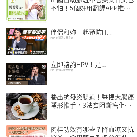
不怕！5個好用翻譯APP推
薦，LINE實用功能學起來
伴侶和妳一起預防H...
PR・台灣癌症基金會
立即諮詢HPV！是...
PR・台灣癌症基金會
養出抗發炎腸道！醫揭大腸癌
隱形推手，3法寶阻斷癌化核
桃也入榜
肉桂功效有哪些？降血糖又抗