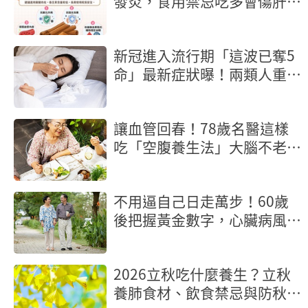
發炎，食用禁忌吃多會傷肝
嗎？
新冠進入流行期「這波已奪5
命」最新症狀曝！兩類人重症
風險高
讓血管回春！78歲名醫這樣
吃「空腹養生法」大腦不老又
長壽
不用逼自己日走萬步！60歲
後把握黃金數字，心臟病風險
砍半
2026立秋吃什麼養生？立秋
養肺食材、飲食禁忌與防秋燥