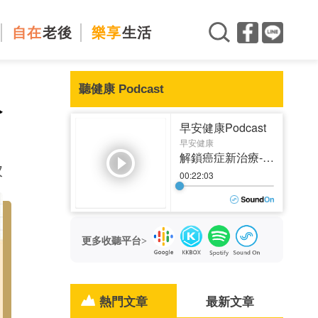
自在
老後
樂享
生活
聽健康 Podcast
給
次
更多收聽平台>
熱門文章
最新文章