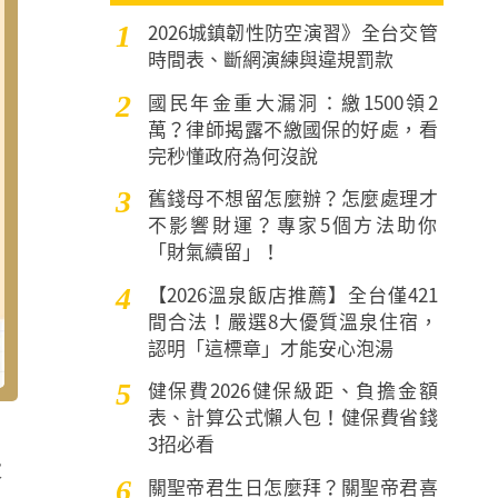
2026城鎮韌性防空演習》全台交管
1
時間表、斷網演練與違規罰款
國民年金重大漏洞：繳1500領2
2
萬？律師揭露不繳國保的好處，看
完秒懂政府為何沒說
舊錢母不想留怎麼辦？怎麼處理才
3
不影響財運？專家5個方法助你
「財氣續留」！
【2026溫泉飯店推薦】全台僅421
4
間合法！嚴選8大優質溫泉住宿，
認明「這標章」才能安心泡湯
健保費2026健保級距、負擔金額
5
表、計算公式懶人包！健保費省錢
3招必看
大
關聖帝君生日怎麼拜？關聖帝君喜
6