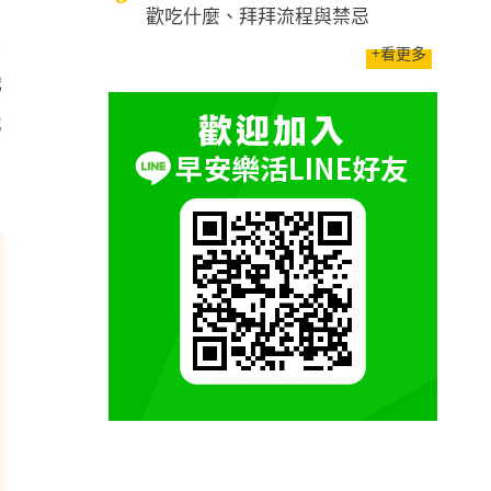
歡吃什麼、拜拜流程與禁忌
只
+看更多
機
元