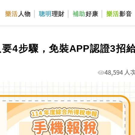
樂活
人物
聰明
理財
補助
好康
樂活
影音
只要4步驟，免裝APP認證3招
48,594 人