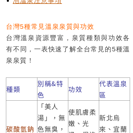
泡溫泉注意事項
台灣5種常見溫泉泉質與功效
台灣溫泉資源豐富，泉質種類與功效各
有不同，一表快速了解全台常見的5種溫
泉泉質！
別稱&特
代表溫泉
種類
功效
色
區
「美人
使肌膚柔
湯」，無
新北烏
嫩、光
碳酸氫鈉
色無臭，
來、宜蘭