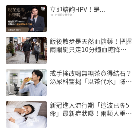
立即諮詢HPV！是...
PR・台灣癌症基金會
飯後散步是天然血糖藥！把握
兩關鍵只走10分鐘血糖降幅
22％
戒手搖改喝無糖茶竟得結石？
泌尿科醫揭「以茶代水」隱形
地雷
新冠進入流行期「這波已奪5
命」最新症狀曝！兩類人重症
風險高