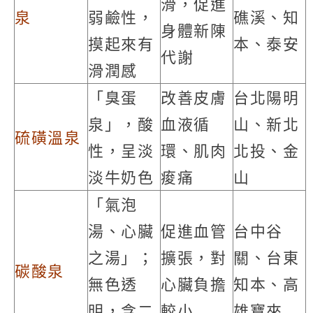
滑，促進
泉
弱鹼性，
礁溪、知
身體新陳
摸起來有
本、泰安
代謝
滑潤感
「臭蛋
改善皮膚
台北陽明
泉」，酸
血液循
山、新北
硫磺溫泉
性，呈淡
環、肌肉
北投、金
淡牛奶色
痠痛
山
「氣泡
湯、心臟
促進血管
台中谷
之湯」；
擴張，對
關、台東
碳酸泉
無色透
心臟負擔
知本、高
明，含二
較小
雄寶來