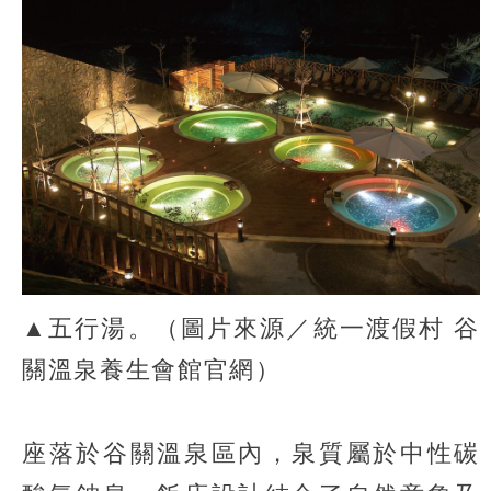
▲五行湯。（圖片來源／統一渡假村 谷
關溫泉養生會館官網）
座落於谷關溫泉區內，泉質屬於中性碳