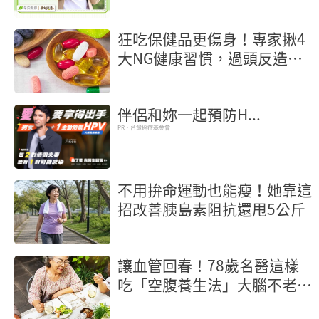
薦，LINE實用功能學起來
狂吃保健品更傷身！專家揪4
大NG健康習慣，過頭反造成
慢性發炎
伴侶和妳一起預防H...
PR・台灣癌症基金會
不用拚命運動也能瘦！她靠這
招改善胰島素阻抗還甩5公斤
讓血管回春！78歲名醫這樣
吃「空腹養生法」大腦不老又
長壽