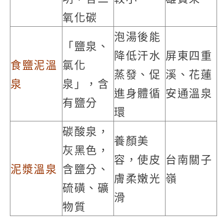
氧化碳
泡湯後能
「鹽泉、
降低汗水
屏東四重
食鹽泥溫
氯化
蒸發、促
溪、花蓮
泉
泉」，含
進身體循
安通溫泉
有鹽分
環
碳酸泉，
養顏美
灰黑色，
容，使皮
台南關子
泥漿溫泉
含鹽分、
膚柔嫩光
嶺
硫磺、礦
滑
物質