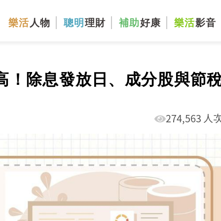
樂活
人物
聰明
理財
補助
好康
樂活
影音
元創新高！除息發放日、成分股與節
274,563 人