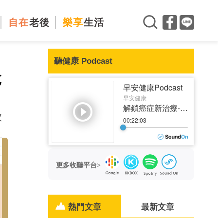
自在
老後
樂享
生活
聽健康 Podcast
稅
次
更多收聽平台>
熱門文章
最新文章