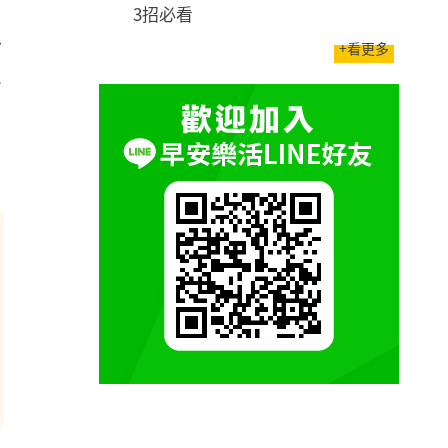
3招必看
息
+看更多
史
，