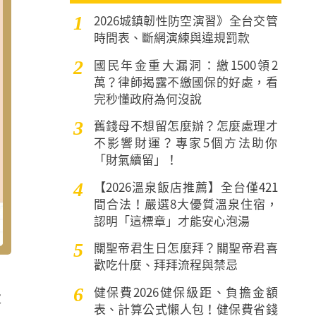
2026城鎮韌性防空演習》全台交管
1
時間表、斷網演練與違規罰款
國民年金重大漏洞：繳1500領2
2
萬？律師揭露不繳國保的好處，看
完秒懂政府為何沒說
舊錢母不想留怎麼辦？怎麼處理才
3
不影響財運？專家5個方法助你
「財氣續留」！
【2026溫泉飯店推薦】全台僅421
4
間合法！嚴選8大優質溫泉住宿，
認明「這標章」才能安心泡湯
關聖帝君生日怎麼拜？關聖帝君喜
5
歡吃什麼、拜拜流程與禁忌
健保費2026健保級距、負擔金額
6
大
表、計算公式懶人包！健保費省錢