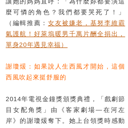
讓她的媽媽直呼：「為什麼妳都要演這
麼可憐的角色？我們都要哭死了！」
（編輯推薦：
女友被嫌老，基努李維霸
氣護航！好萊塢暖男千萬片酬全捐出，
單身20年遇見幸福）
謝瓊煖：如果說人生西風才開始，這個
西風吹起來挺舒服的
2014年電視金鐘獎頒獎典禮，「戲劇節
目女配角獎」由《客家劇場—在河左
岸》的謝瓊煖奪下。她上台領獎時感動