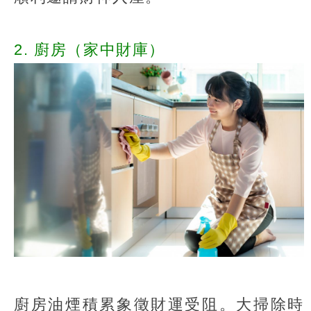
2. 廚房（家中財庫）
廚房油煙積累象徵財運受阻。大掃除時