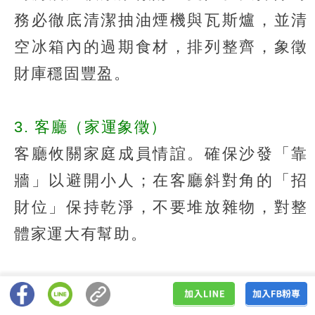
務必徹底清潔抽油煙機與瓦斯爐，並清
空冰箱內的過期食材，排列整齊，象徵
財庫穩固豐盈。
3. 客廳（家運象徵）
客廳攸關家庭成員情誼。確保沙發「靠
牆」以避開小人；在客廳斜對角的「招
財位」保持乾淨，不要堆放雜物，對整
體家運大有幫助。
4. 廁所（帶動財運與人緣）
廁所、衛浴空間是主掌健康、財運與人