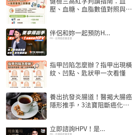
健檢三高紅字判讀指南：血
壓、血糖、血脂數值對照與行
動地圖
伴侶和妳一起預防H...
PR・台灣癌症基金會
指甲凹陷怎麼辦？指甲出現橫
紋、凹點、匙狀甲一次看懂
養出抗發炎腸道！醫揭大腸癌
隱形推手，3法寶阻斷癌化核
桃也入榜
立即諮詢HPV！是...
PR・台灣癌症基金會