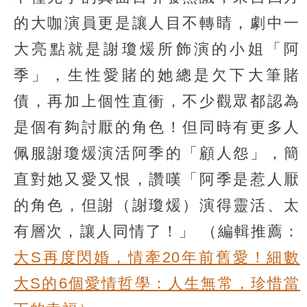
的大咖演員更是讓人目不轉睛，劇中一
大亮點就是謝瓊煖所飾演的小姐「阿
季」，生性愛賭的她總是欠下大筆賭
債，再加上個性直衝，不少觀眾都認為
是個有夠討厭的角色！但同時有更多人
佩服謝瓊煖演活阿季的「顧人怨」，簡
直對她又愛又恨，讚嘆「阿季是惹人厭
的角色，但謝（謝瓊煖）演得靈活、太
有層次，讓人同情了！」
（編輯推薦：
大S再度閃婚，情牽20年前舊愛！細數
大S的6個愛情哲學：人生無常，珍惜當