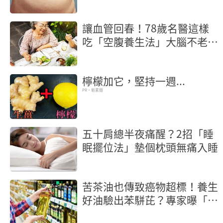
讓血管回春！78歲名醫這樣
吃「空腹養生法」大腦不老又
長壽
檸檬加它，堅持一週...
PR・新素簡
五十肩總半夜痛醒？2招「睡
眠擺位法」墊個枕頭無痛入睡
苦茶油也傳致癌物超標！養生
好油驗出苯駢芘？專家曝「製
程」是關鍵