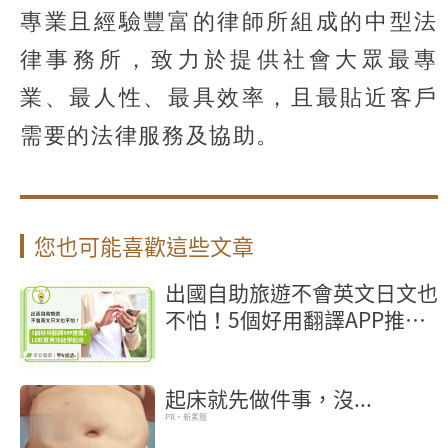
專業且經驗豐富的律師所組成的中型法
律事務所，致力於提供社會大眾最專
業、最人性、最具效率，且最貼近客戶
需要的法律服務及協助。
您也可能喜歡這些文章
出國自助旅遊不會英文日文也
不怕！5個好用翻譯APP推
薦，LINE實用功能學起來
起床就先做件事，沒...
PR・新素簡