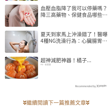
血壓血脂降了我可以停藥嗎？
降三高藥物、保健食品哪些不
能混著吃？
夏天到家馬上沖澡錯了！醫曝
4種NG洗澡行為：心臟腸胃都
受害
超神減肥神器！橘子...
PR・新素簡
Recommended by
繼續閱讀下一篇推薦文章