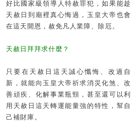
好比國家級領導人特赦罪犯，如果能趁
天赦日到廟裡真心悔過，玉皇大帝也會
在這天開恩，赦免凡人業障、除厄。
天赦日拜拜求什麼？
只要在天赦日這天誠心懺悔、改過自
新，就能向玉皇大帝祈求消災化煞、改
善頑疾、化解事業瓶頸，甚至還可以利
用天赦日這天轉運能量強的特性，幫自
己補財庫。