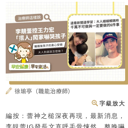
徐瑜亭（職能治療師）
字級放大
編按：蕾神之槌深夜再現，最新消息，
李靚蕾IG發長文直呼毛骨悚然、整晚嚇