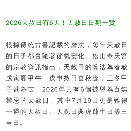
2026天赦日有6天！天赦日日期一覽
根據傳統古書記載的曆法，每年天赦日
的日子都會隨著節氣變化。松山奉天宮
的宗教資訊指出，天赦日的算法為春赦
戊寅夏甲午，戊申赦日喜秋逢，三冬甲
子甚為吉。2026年共有6個被譽為百無
禁忌的天赦日，其中7月19日更是難得
一遇的天赦日、天貺日與虎爺生日等三
吉日。