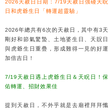
2026天赦日日期：7/19天赦日強碰天眖
日和虎爺生日「轉運超靈驗」
2026年總共有6次的天赦日，其中有3天
剛好和節氣驚蟄、土地婆生日、天貺日
與虎爺生日重疊，形成難得一見的好運
加倍吉日！
7/19天赦日遇上虎爺生日＆天眖日！保
佑轉運、招財效果佳
提到天赦日，不外乎就是去廟裡拜拜懺