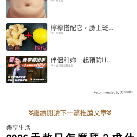
PR・新素簡
檸檬搭配它，臉上斑...
PR・新素簡
伴侶和妳一起預防H...
PR・台灣癌症基金會
Recommended by
繼續閱讀下一篇推薦文章
樂享生活