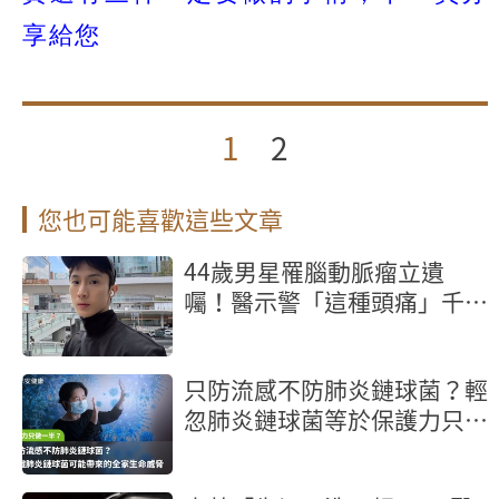
享給您
1
2
您也可能喜歡這些文章
44歲男星罹腦動脈瘤立遺
囑！醫示警「這種頭痛」千萬
別忍快就醫保命
只防流感不防肺炎鏈球菌？輕
忽肺炎鏈球菌等於保護力只做
一半！認識肺炎鏈球菌可能帶
來的全家生命威脅