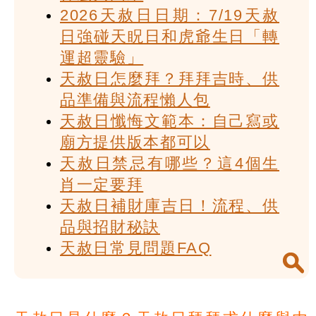
2026天赦日日期：7/19天赦
日強碰天眖日和虎爺生日「轉
運超靈驗」
天赦日怎麼拜？拜拜吉時、供
品準備與流程懶人包
天赦日懺悔文範本：自己寫或
廟方提供版本都可以
天赦日禁忌有哪些？這4個生
肖一定要拜
天赦日補財庫吉日！流程、供
品與招財秘訣
天赦日常見問題FAQ