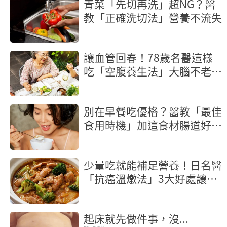
青菜「先切再洗」超NG？醫
教「正確洗切法」營養不流失
讓血管回春！78歲名醫這樣
吃「空腹養生法」大腦不老又
長壽
別在早餐吃優格？醫教「最佳
食用時機」加這食材腸道好菌
激增
少量吃就能補足營養！日名醫
「抗癌溫燉法」3大好處讓癌
細胞也怕你
起床就先做件事，沒...