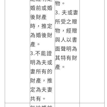
物。
婚前或婚
3. 夫或妻
後財產
所受之贈
時，推定
物，經贈
為婚後財
與人以書
產。
面聲明為
3.不能證
其特有財
明為夫或
產。
妻所有的
財產，推
定為夫妻
共有。