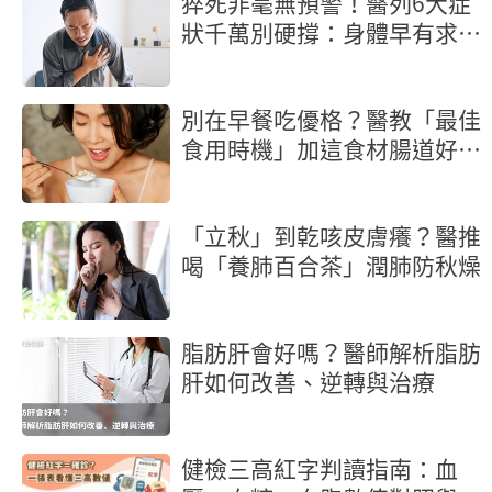
猝死非毫無預警！醫列6大症
狀千萬別硬撐：身體早有求救
訊號
別在早餐吃優格？醫教「最佳
食用時機」加這食材腸道好菌
激增
「立秋」到乾咳皮膚癢？醫推
喝「養肺百合茶」潤肺防秋燥
脂肪肝會好嗎？醫師解析脂肪
肝如何改善、逆轉與治療
健檢三高紅字判讀指南：血