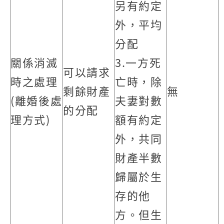
另有約定
外，平均
分配
關係消滅
3.一方死
可以請求
時之處理
亡時，除
剩餘財產
無
(離婚後處
夫妻對數
的分配
理方式)
額有約定
外，共同
財產半數
歸屬於生
存的他
方。但生