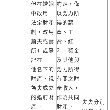
但在婚姻
約定，僅
中改用
以勞力所
法定財產
得的薪
制，改用
資、工
前夫或妻
資、紅
所有或登
利、獎金
記在
及其他與
他名下的
勞力所得
財產，視
有關之財
為夫或妻
產收入，
的婚前財
作為共同
夫妻分別
產。
財產。