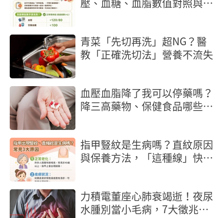
壓、血糖、血脂數值對照與行
動地圖
青菜「先切再洗」超NG？醫
教「正確洗切法」營養不流失
血壓血脂降了我可以停藥嗎？
降三高藥物、保健食品哪些不
能混著吃？
指甲豎紋是生病嗎？直紋原因
與保養方法，「這種線」快就
醫
力積電董座心肺衰竭逝！夜尿
水腫別當小毛病，7大徵兆是