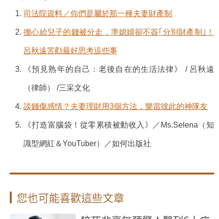
司法院資料／你們是屬於那一種夫妻財產制
擔心給兒子的錢被分走，準媳婦卻不簽｢分別財產制｣！
呂秋遠苦勸最好思考這些事
《預見熟年的自己：老後自在的生活法律》 / 呂秋遠
（律師） /三采文化
談錢傷感情？夫妻理財用3個方法，樂當彼此的神隊友
《打造富腦袋！從零累積被動收入》／Ms.Selena（知
識型網紅＆YouTuber）／如何出版社
您也可能喜歡這些文章