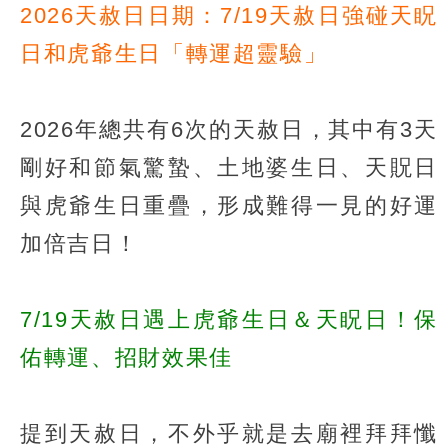
2026天赦日日期：7/19天赦日強碰天眖
日和虎爺生日「轉運超靈驗」
2026年總共有6次的天赦日，其中有3天
剛好和節氣驚蟄、土地婆生日、天貺日
與虎爺生日重疊，形成難得一見的好運
加倍吉日！
7/19天赦日遇上虎爺生日＆天眖日！保
佑轉運、招財效果佳
提到天赦日，不外乎就是去廟裡拜拜懺