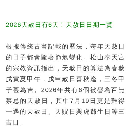
2026天赦日有6天！天赦日日期一覽
根據傳統古書記載的曆法，每年天赦日
的日子都會隨著節氣變化。松山奉天宮
的宗教資訊指出，天赦日的算法為春赦
戊寅夏甲午，戊申赦日喜秋逢，三冬甲
子甚為吉。2026年共有6個被譽為百無
禁忌的天赦日，其中7月19日更是難得
一遇的天赦日、天貺日與虎爺生日等三
吉日。