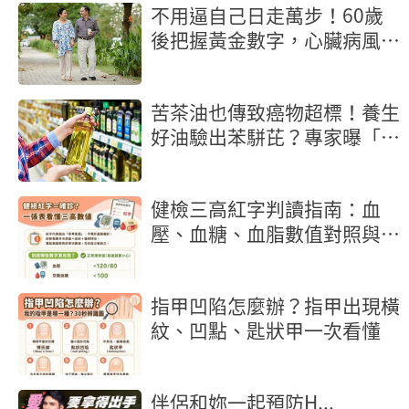
不用逼自己日走萬步！60歲
後把握黃金數字，心臟病風險
砍半
苦茶油也傳致癌物超標！養生
好油驗出苯駢芘？專家曝「製
程」是關鍵
健檢三高紅字判讀指南：血
壓、血糖、血脂數值對照與行
動地圖
指甲凹陷怎麼辦？指甲出現橫
紋、凹點、匙狀甲一次看懂
伴侶和妳一起預防H...