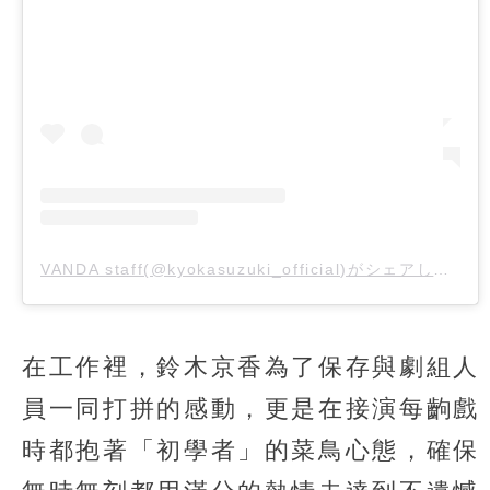
VANDA staff(@kyokasuzuki_official)がシェアした投稿
在工作裡，鈴木京香為了保存與劇組人
員一同打拼的感動，更是在接演每齣戲
時都抱著「初學者」的菜鳥心態，確保