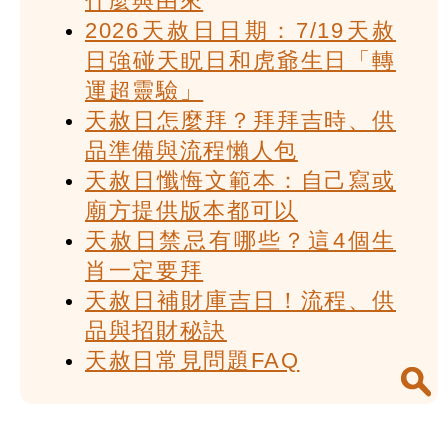
什麼與由來
2026天赦日日期：7/19天赦
日強碰天眖日和虎爺生日「轉
運超靈驗」
天赦日怎麼拜？拜拜吉時、供
品準備與流程懶人包
天赦日懺悔文範本：自己寫或
廟方提供版本都可以
天赦日禁忌有哪些？這4個生
肖一定要拜
天赦日補財庫吉日！流程、供
品與招財秘訣
天赦日常見問題FAQ