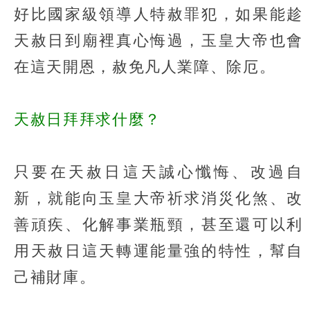
好比國家級領導人特赦罪犯，如果能趁
天赦日到廟裡真心悔過，玉皇大帝也會
在這天開恩，赦免凡人業障、除厄。
天赦日拜拜求什麼？
只要在天赦日這天誠心懺悔、改過自
新，就能向玉皇大帝祈求消災化煞、改
善頑疾、化解事業瓶頸，甚至還可以利
用天赦日這天轉運能量強的特性，幫自
己補財庫。