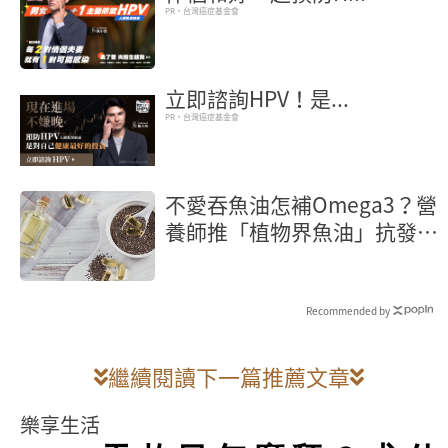
PR・台灣癌症基金會
立即諮詢HPV！是...
PR・台灣癌症基金會
不愛吞魚油怎補Omega3？營
養師推「植物界魚油」抗發炎
又護心
Recommended by
繼續閱讀下一篇推薦文章
樂享生活