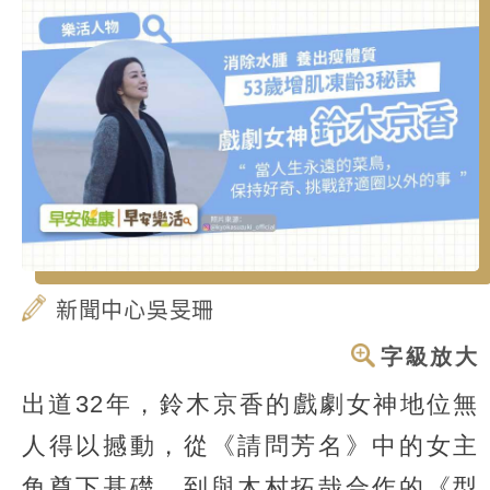
新聞中心吳旻珊
字級放大
出道32年，鈴木京香的戲劇女神地位無
人得以撼動，從《請問芳名》中的女主
角奠下基礎，到與木村拓哉合作的《型