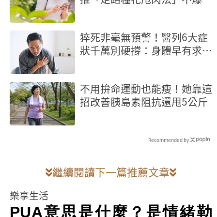
輕鬆燃脂
猝死非毫無預警！醫列6大症
狀千萬別硬撐：身體早有求救
訊號
不用拚命運動也能瘦！她靠這
招改善胰島素阻抗還甩5公斤
Recommended by
繼續閱讀下一篇推薦文章
樂享生活
PUA意思是什麼？是情緒勒