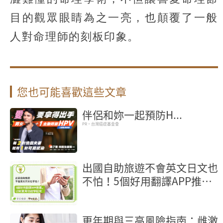
目的觀眾眼睛為之一亮，也顛覆了一般
人對命理師的刻板印象。
您也可能喜歡這些文章
伴侶和妳一起預防H...
PR・台灣癌症基金會
出國自助旅遊不會英文日文也
不怕！5個好用翻譯APP推
薦，LINE實用功能學起來
更年期與三高風險指南：雌激