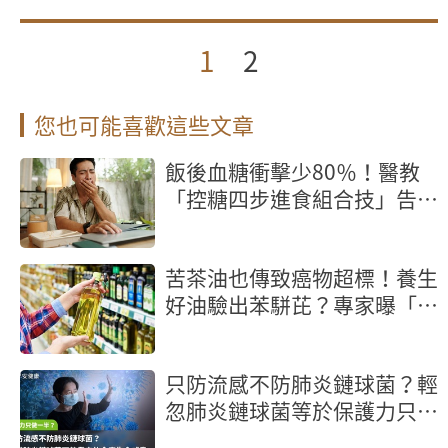
1
2
您也可能喜歡這些文章
飯後血糖衝擊少80％！醫教
「控糖四步進食組合技」告別
暈碳飽睏
苦茶油也傳致癌物超標！養生
好油驗出苯駢芘？專家曝「製
程」是關鍵
只防流感不防肺炎鏈球菌？輕
忽肺炎鏈球菌等於保護力只做
一半！認識肺炎鏈球菌可能帶