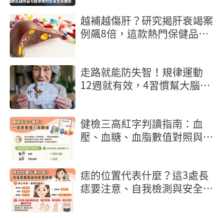
來的全家生命威脅
越補越傷肝？研究揭肝衰竭案
例飆8倍，這款熱門保健品吃
錯恐換肝
走路就能防失智！規律運動
12週就有效，4習慣幫大腦清
垃圾
健檢三高紅字判讀指南：血
壓、血糖、血脂數值對照與行
動地圖
痣的位置代表什麼？這3處長
痣要注意、自我檢測與安全除
痣指南