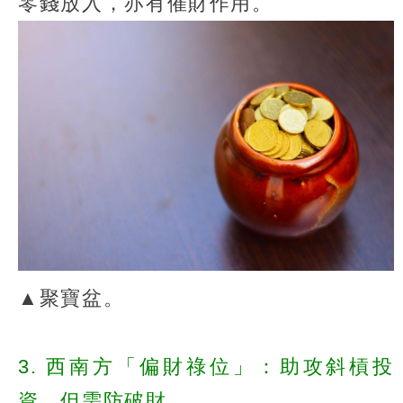
零錢放入，亦有催財作用。
▲聚寶盆。
3. 西南方「偏財祿位」：助攻斜槓投
資，但需防破財