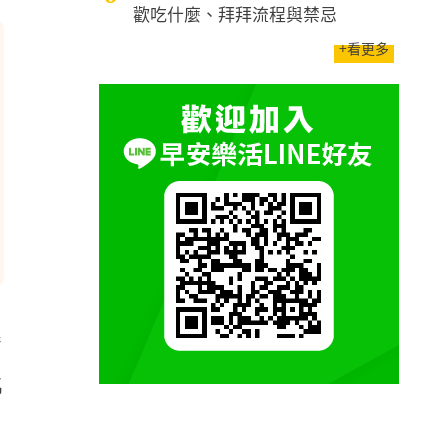
歡吃什麼、拜拜流程與禁忌
+看更多
奮
戲