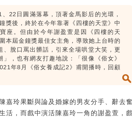
月21、22日圓滿落幕，頂著金馬影后的光環，
金鐘獎後，終於在今年靠著《四樓的天堂》中
寶座。但由於今年謝盈萱是因《四樓的天
入圍本屆金鐘獎最佳女主角，導致她上台時的
組、脫口罵出髒話，引來全場哄堂大笑，更
潮」，也有網友打趣地說：「很像《俗女》
021年8月《俗女養成記2》甫開播時，回顧
陳嘉玲果斷與論及婚嫁的男友分手、辭去
生活，而戲中演活陳嘉玲一角的謝盈萱，