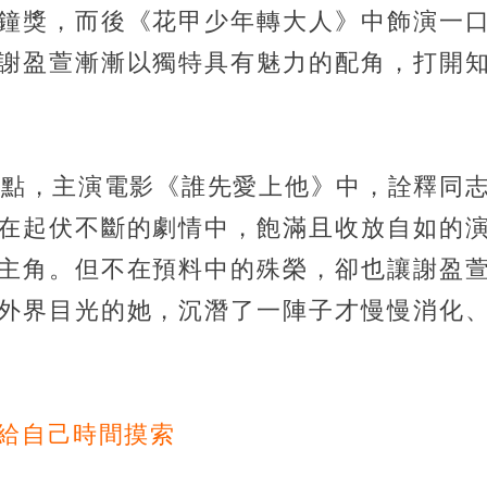
鐘獎，而後《花甲少年轉大人》中飾演一
謝盈萱漸漸以獨特具有魅力的配角，打開
轉捩點，主演電影《誰先愛上他》中，詮釋同
在起伏不斷的劇情中，飽滿且收放自如的
主角。但不在預料中的殊榮，卻也讓謝盈
外界目光的她，沉潛了一陣子才慢慢消化
該給自己時間摸索