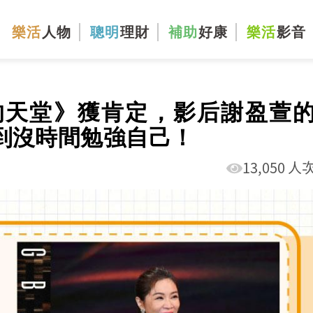
樂活
人物
聰明
理財
補助
好康
樂活
影音
的天堂》獲肯定，影后謝盈萱
到沒時間勉強自己！
13,050 人