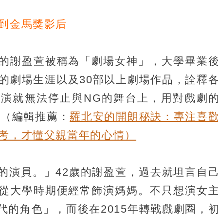
走到金馬獎影后
的謝盈萱被稱為「劇場女神」，大學畢業
年的劇場生涯以及30部以上劇場作品，詮釋
演就無法停止與NG的舞台上，用對戲劇
。
（編輯推薦：
羅北安的開朗秘訣：專注喜
思考，才懂父親當年的心情）
的演員。」42歲的謝盈萱，過去就坦言自
從大學時期便經常飾演媽媽。不只想演女
代的角色」，而後在2015年轉戰戲劇圈，