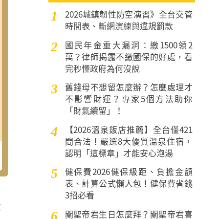
2026城鎮韌性防空演習》全台交管
1
時間表、斷網演練與違規罰款
國民年金重大漏洞：繳1500領2
2
萬？律師揭露不繳國保的好處，看
完秒懂政府為何沒說
舊錢母不想留怎麼辦？怎麼處理才
3
不影響財運？專家5個方法助你
「財氣續留」！
【2026溫泉飯店推薦】全台僅421
4
間合法！嚴選8大優質溫泉住宿，
認明「這標章」才能安心泡湯
健保費2026健保級距、負擔金額
5
表、計算公式懶人包！健保費省錢
3招必看
大
關聖帝君生日怎麼拜？關聖帝君喜
6