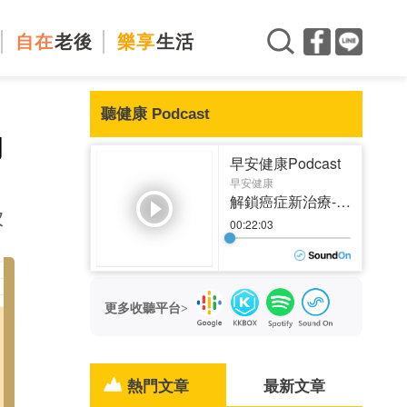
自在
老後
樂享
生活
聽健康 Podcast
的
次
更多收聽平台>
熱門文章
最新文章