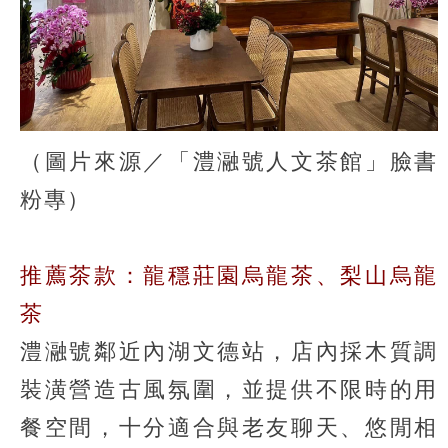
（圖片來源／「澧瀜號人文茶館」臉書
粉專）
推薦茶款：龍穩莊園烏龍茶、梨山烏龍
茶
澧瀜號鄰近內湖文德站，店內採木質調
裝潢營造古風氛圍，並提供不限時的用
餐空間，十分適合與老友聊天、悠閒相