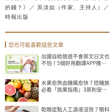
的錢？》／ 吳淡如（作家、主持人）／
時報出版
您也可能喜歡這些文章
出國自助旅遊不會英文日文也
不怕！5個好用翻譯APP推
薦，LINE實用功能學起來
水果愈熟血糖飆愈快？控糖族
必看「挑果指南」3原則安心
吃
乾眼症點人工淚液沒效？眼科