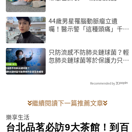
護腳踝
44歲男星罹腦動脈瘤立遺
囑！醫示警「這種頭痛」千萬
別忍快就醫保命
只防流感不防肺炎鏈球菌？輕
忽肺炎鏈球菌等於保護力只做
一半！認識肺炎鏈球菌可能帶
來的全家生命威脅
Recommended by
繼續閱讀下一篇推薦文章
樂享生活
台北品茗必訪9大茶館！到百