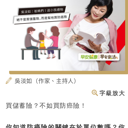
吳淡如（作家、主持人）
字級放大
買儲蓄險？不如買防癌險！
你知道防癌險的關鍵在於單位數嗎？你