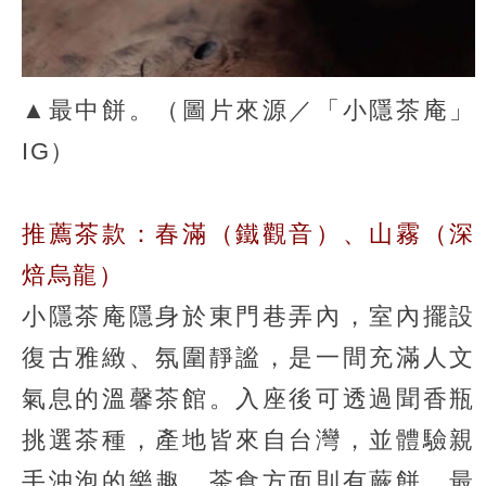
▲最中餅。（圖片來源／「小隱茶庵」
IG）
推薦茶款：春滿（鐵觀音）、山霧（深
焙烏龍）
小隱茶庵隱身於東門巷弄內，室內擺設
復古雅緻、氛圍靜謐，是一間充滿人文
氣息的溫馨茶館。入座後可透過聞香瓶
挑選茶種，產地皆來自台灣，並體驗親
手沖泡的樂趣。茶食方面則有蕨餅、最