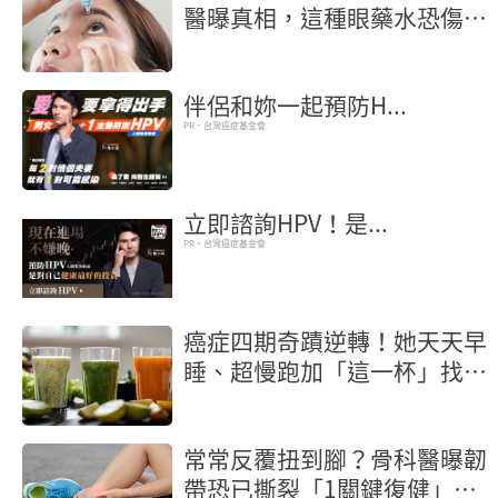
醫曝真相，這種眼藥水恐傷角
膜
伴侶和妳一起預防H...
PR・台灣癌症基金會
立即諮詢HPV！是...
PR・台灣癌症基金會
癌症四期奇蹟逆轉！她天天早
睡、超慢跑加「這一杯」找回
健康
常常反覆扭到腳？骨科醫曝韌
帶恐已撕裂「1關鍵復健」修