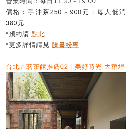
營業時間：每日11:30～19:00
價格：手沖茶250～900元；每人低消
380元
*預約請
點此
*更多詳情請見
臉書粉專
台北品茗茶館推薦02｜美好時光‧大稻埕