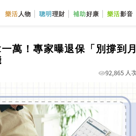
樂活
人物
聰明
理財
補助
好康
樂活
影音
拿一萬！專家曝退保「別撐到
錢
92,865 人