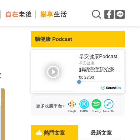
自在
老後
樂享
生活
聽健康 Podcast
月
次
更多收聽平台>
熱門文章
最新文章