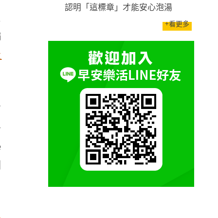
認明「這標章」才能安心泡湯
退
+看更多
編
最
第
一
e
到