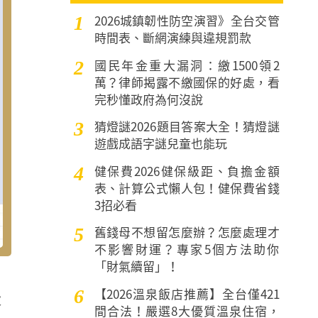
2026城鎮韌性防空演習》全台交管
1
時間表、斷網演練與違規罰款
國民年金重大漏洞：繳1500領2
2
萬？律師揭露不繳國保的好處，看
完秒懂政府為何沒說
猜燈謎2026題目答案大全！猜燈謎
3
遊戲成語字謎兒童也能玩
健保費2026健保級距、負擔金額
4
表、計算公式懶人包！健保費省錢
3招必看
舊錢母不想留怎麼辦？怎麼處理才
5
不影響財運？專家5個方法助你
「財氣續留」！
【2026溫泉飯店推薦】全台僅421
6
大
間合法！嚴選8大優質溫泉住宿，