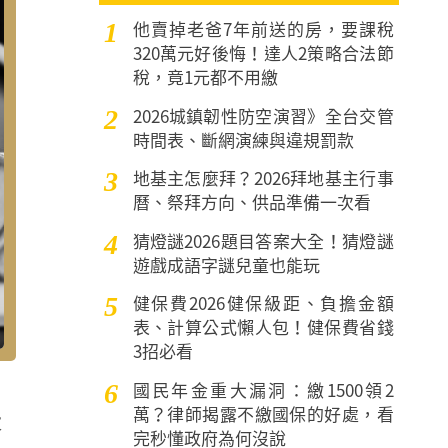
他賣掉老爸7年前送的房，要課稅
1
320萬元好後悔！達人2策略合法節
稅，竟1元都不用繳
2026城鎮韌性防空演習》全台交管
2
時間表、斷網演練與違規罰款
地基主怎麼拜？2026拜地基主行事
3
曆、祭拜方向、供品準備一次看
猜燈謎2026題目答案大全！猜燈謎
4
遊戲成語字謎兒童也能玩
健保費2026健保級距、負擔金額
5
表、計算公式懶人包！健保費省錢
3招必看
國民年金重大漏洞：繳1500領2
6
萬？律師揭露不繳國保的好處，看
大
完秒懂政府為何沒說