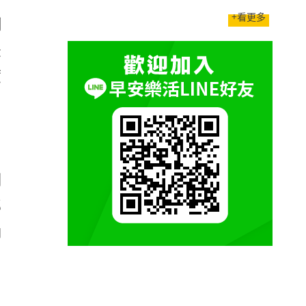
+看更多
創
表
度
月
制
部
約