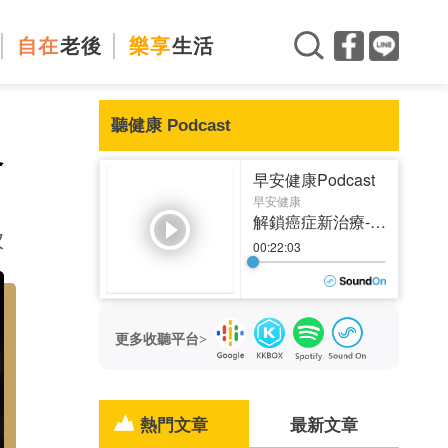
自在
老後
樂享
生活
聽健康 Podcast
略
次
更多收聽平台>
熱門文章
最新文章