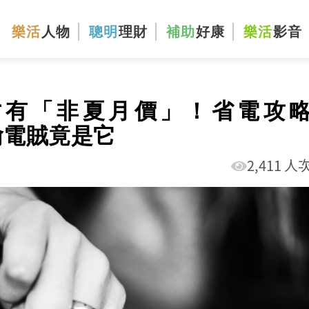
樂活
人物
聰明
理財
補助
好康
樂活
影音
才有「非夏月價」！省電攻
偷電賊竟是它
2,411 人