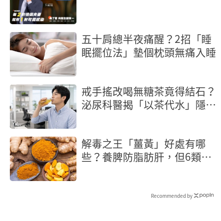
五十肩總半夜痛醒？2招「睡
眠擺位法」墊個枕頭無痛入睡
戒手搖改喝無糖茶竟得結石？
泌尿科醫揭「以茶代水」隱形
地雷
解毒之王「薑黃」好處有哪
些？養脾防脂肪肝，但6類人
當心越吃越傷
Recommended by