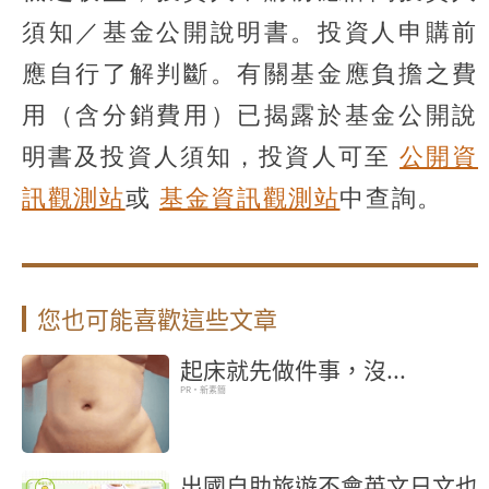
須知／基金公開說明書。投資人申購前
應自行了解判斷。有關基金應負擔之費
用（含分銷費用）已揭露於基金公開說
明書及投資人須知，投資人可至
公開資
訊觀測站
或
基金資訊觀測站
中查詢。
您也可能喜歡這些文章
起床就先做件事，沒...
PR・新素簡
出國自助旅遊不會英文日文也