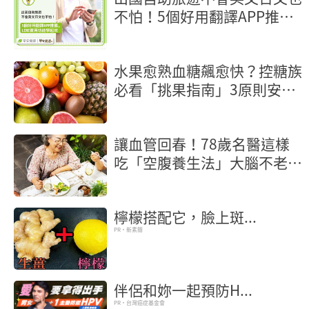
不怕！5個好用翻譯APP推
薦，LINE實用功能學起來
水果愈熟血糖飆愈快？控糖族
必看「挑果指南」3原則安心
吃
讓血管回春！78歲名醫這樣
吃「空腹養生法」大腦不老又
長壽
檸檬搭配它，臉上斑...
PR・新素簡
伴侶和妳一起預防H...
PR・台灣癌症基金會