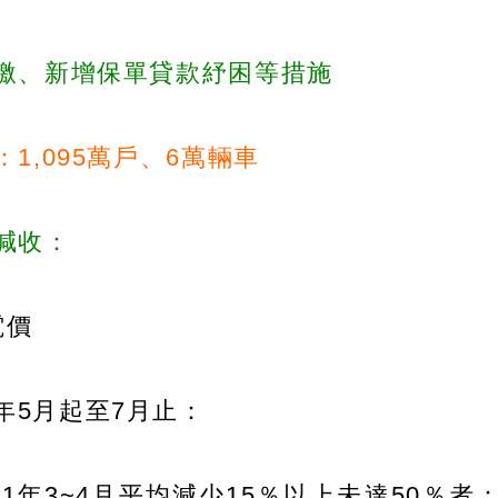
繳、新增保單貸款紓困等措施
1,095萬戶、6萬輛車
減收：
電價
年5月起至7月止：
21年3~4月平均減少15％以上未達50％者