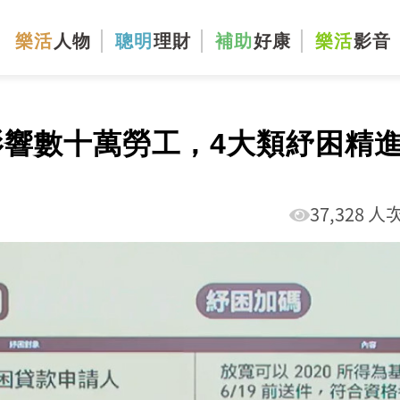
樂活
人物
聰明
理財
補助
好康
樂活
影音
影響數十萬勞工，4大類紓困精
37,328 人