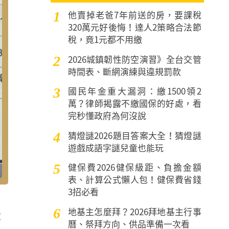
他賣掉老爸7年前送的房，要課稅
1
320萬元好後悔！達人2策略合法節
稅，竟1元都不用繳
2026城鎮韌性防空演習》全台交管
2
時間表、斷網演練與違規罰款
國民年金重大漏洞：繳1500領2
3
萬？律師揭露不繳國保的好處，看
完秒懂政府為何沒說
猜燈謎2026題目答案大全！猜燈謎
4
遊戲成語字謎兒童也能玩
健保費2026健保級距、負擔金額
5
表、計算公式懶人包！健保費省錢
3招必看
地基主怎麼拜？2026拜地基主行事
6
大
曆、祭拜方向、供品準備一次看