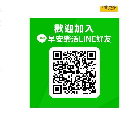
+看更多
情
放
」
振