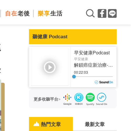
自在
老後
樂享
生活
聽健康 Podcast
進
次
更多收聽平台>
熱門文章
最新文章