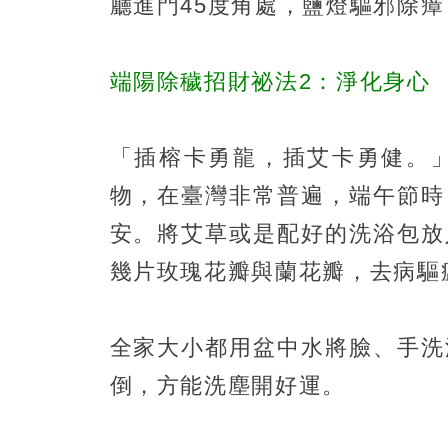
廳進門45度角處，鹽燈驅邪除
端陽除穢招財祕法2：淨化身心
「插榕卡勇龍，插艾卡勇健。
物，在臺灣非常普遍，端午節時
安。將艾草或是配好的洗浴包放
幾片玫瑰花瓣與蘭花瓣，去病驅
全家大小都用盆中水將臉、手洗
倒，方能洗塵開好運。