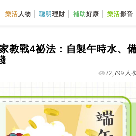
樂活
人物
聰明
理財
補助
好康
樂活
影音
家教戰4祕法：自製午時水、
錢
72,799 人