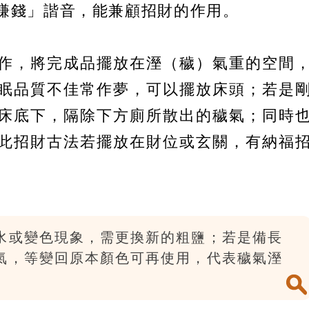
賺錢」諧音，能兼顧招財的作用。
作，將完成品擺放在溼（穢）氣重的空間
眠品質不佳常作夢，可以擺放床頭；若是
床底下，隔除下方廁所散出的穢氣；同時
此招財古法若擺放在財位或玄關，有納福
水或變色現象，需更換新的粗鹽；若是備長
氣，等變回原本顏色可再使用，代表穢氣溼