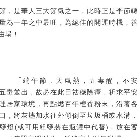
節，是華人三大節氣之一，此時正是季節
量為一年之中最旺，為絕佳的開運時機，
磁場！
「端午節，天氣熱，五毒醒，不
五毒並出，故必在此日祛穢除瘴，祈求平
理居家環境，再點燃百年檀香粉末，沿著
口，將灰燼加水往外傾倒至垃圾桶或水溝
鹽燈(或可用粗鹽裝在瓶罐中代替)，放在