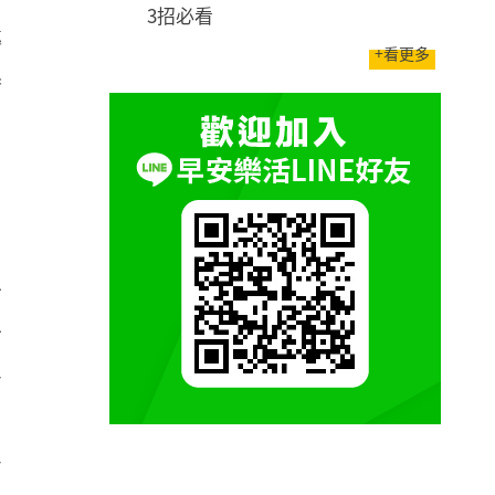
3招必看
轉
+看更多
善
安
安
各
，
客