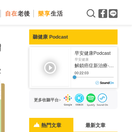
自在
老後
樂享
生活
聽健康 Podcast
備
次
更多收聽平台>
熱門文章
最新文章