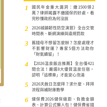
國民年金重大漏洞：繳1500領2
1
萬？律師揭露不繳國保的好處，看
完秒懂政府為何沒說
2026城鎮韌性防空演習》全台交管
2
時間表、斷網演練與違規罰款
舊錢母不想留怎麼辦？怎麼處理才
3
不影響財運？專家5個方法助你
「財氣續留」！
【2026溫泉飯店推薦】全台僅421
4
間合法！嚴選8大優質溫泉住宿，
認明「這標章」才能安心泡湯
2026天赦日怎麼拜？求什麼、拜拜
5
流程與補財庫教學
健保費2026健保級距、負擔金額
6
大
表、計算公式懶人包！健保費省錢