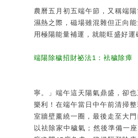
農曆五月初五端午節，又稱端陽
濕熱之際，磁場雖混雜但正向能
用極陽能量補運，就能旺盛好運
端陽除穢招財祕法1：袪穢除瘴
寧。」端午這天陽氣鼎盛，卻也
樂利！在端午當日中午前清掃整
室牆壁薰繞一圈，最後走至大門
以祛除家中穢氣；然後準備一座