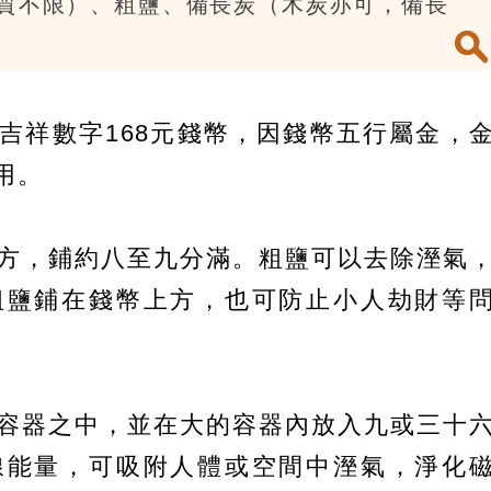
材質不限）、粗鹽、備長炭（木炭亦可，備長
吉祥數字168元錢幣，因錢幣五行屬金，
用。
方，鋪約八至九分滿。粗鹽可以去除溼氣
粗鹽鋪在錢幣上方，也可防止小人劫財等
容器之中，並在大的容器內放入九或三十
線能量，可吸附人體或空間中溼氣，淨化