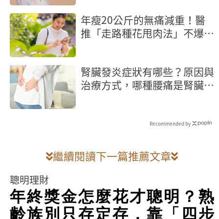
年瘦20公斤的無痛減重！醫
推「走路種花甩肉法」不爆汗
輕鬆燃脂
腎臟發炎症狀有哪些？原因與
治療方式，哪種腰痛是腎臟發
炎？
Recommended by
繼續閱讀下一篇推薦文章
聰明理財
年終獎金怎麼花才聰明？熟
齡族別只存定存，靠「四步