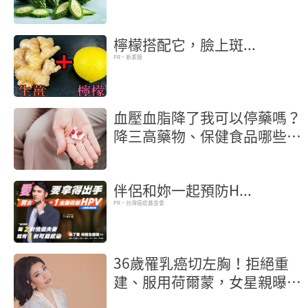
檸檬搭配它，臉上斑...
PR・新素簡
血壓血脂降了我可以停藥嗎？
降三高藥物、保健食品哪些不
能混著吃？
伴侶和妳一起預防H...
PR・台灣癌症基金會
36歲罹乳癌切左胸！拒絕重
建、服用荷爾蒙，女星親曝抗
癌歷程