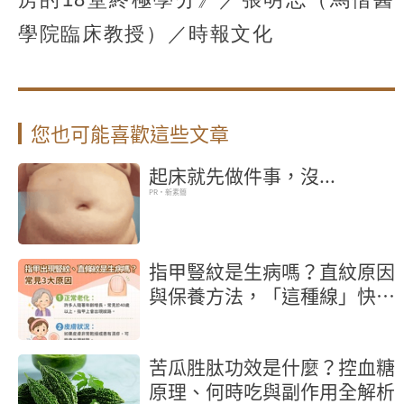
學院臨床教授）／時報文化
您也可能喜歡這些文章
起床就先做件事，沒...
PR・新素簡
指甲豎紋是生病嗎？直紋原因
與保養方法，「這種線」快就
醫
苦瓜胜肽功效是什麼？控血糖
原理、何時吃與副作用全解析