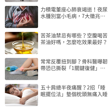
力積電董座心肺衰竭逝！夜尿
水腫別當小毛病，7大徵兆是
心臟求救
苦茶油禁忌有哪些？空腹喝苦
茶油好嗎，怎麼吃效果最好？
常常反覆扭到腳？骨科醫曝韌
帶恐已撕裂「1關鍵復健」修
護腳踝
五十肩總半夜痛醒？2招「睡
眠擺位法」墊個枕頭無痛入睡