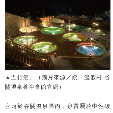
▲五行湯。（圖片來源／統一渡假村 谷
關溫泉養生會館官網）
座落於谷關溫泉區內，泉質屬於中性碳