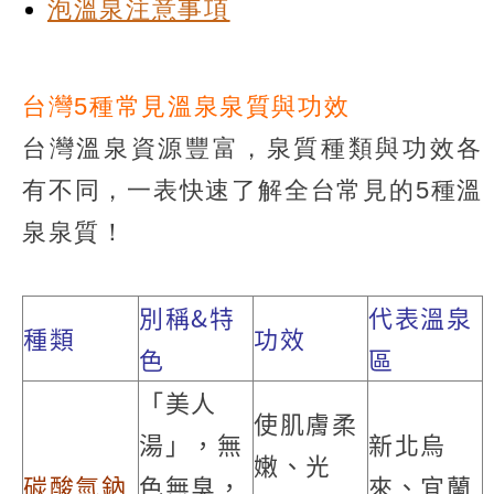
泡溫泉注意事項
台灣5種常見溫泉泉質與功效
台灣溫泉資源豐富，泉質種類與功效各
有不同，一表快速了解全台常見的5種溫
泉泉質！
別稱&特
代表溫泉
種類
功效
色
區
「美人
使肌膚柔
湯」，無
新北烏
嫩、光
碳酸氫鈉
色無臭，
來、宜蘭