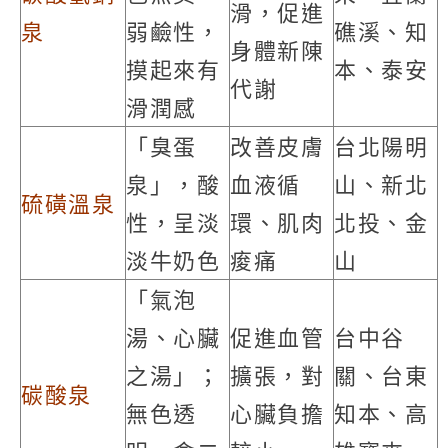
滑，促進
泉
弱鹼性，
礁溪、知
身體新陳
摸起來有
本、泰安
代謝
滑潤感
「臭蛋
改善皮膚
台北陽明
泉」，酸
血液循
山、新北
硫磺溫泉
性，呈淡
環、肌肉
北投、金
淡牛奶色
痠痛
山
「氣泡
湯、心臟
促進血管
台中谷
之湯」；
擴張，對
關、台東
碳酸泉
無色透
心臟負擔
知本、高