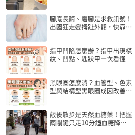
不完
腳底長繭、磨腳是求救訊號！
出國狂走變拇趾外翻，快靠3
招自救
指甲凹陷怎麼辦？指甲出現橫
紋、凹點、匙狀甲一次看懂
黑眼圈怎麼消？血管型、色素
型與結構型黑眼圈成因改善方
法
飯後散步是天然血糖藥！把握
兩關鍵只走10分鐘血糖降幅
22％