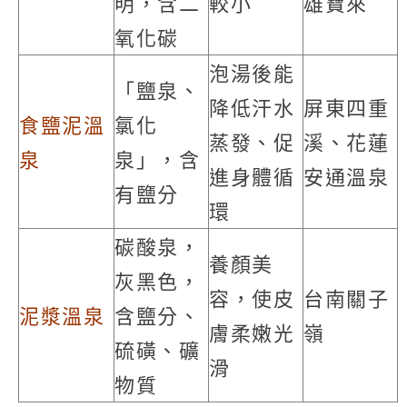
明，含二
較小
雄寶來
氧化碳
泡湯後能
「鹽泉、
降低汗水
屏東四重
食鹽泥溫
氯化
蒸發、促
溪、花蓮
泉
泉」，含
進身體循
安通溫泉
有鹽分
環
碳酸泉，
養顏美
灰黑色，
容，使皮
台南關子
泥漿溫泉
含鹽分、
膚柔嫩光
嶺
硫磺、礦
滑
物質