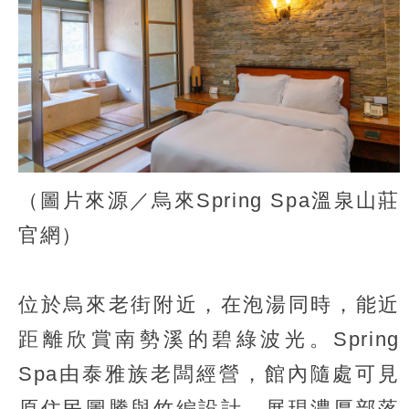
（圖片來源／烏來Spring Spa溫泉山莊
官網）
位於烏來老街附近，在泡湯同時，能近
距離欣賞南勢溪的碧綠波光。Spring
Spa由泰雅族老闆經營，館內隨處可見
原住民圖騰與竹編設計，展現濃厚部落