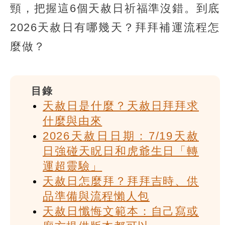
頸，把握這6個天赦日祈福準沒錯。到底
2026天赦日有哪幾天？拜拜補運流程怎
麼做？
目錄
天赦日是什麼？天赦日拜拜求
什麼與由來
2026天赦日日期：7/19天赦
日強碰天眖日和虎爺生日「轉
運超靈驗」
天赦日怎麼拜？拜拜吉時、供
品準備與流程懶人包
天赦日懺悔文範本：自己寫或