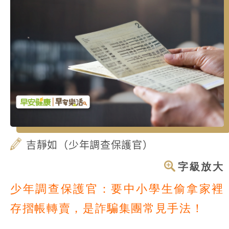
吉靜如（少年調查保護官）
字級放大
少年調查保護官：要中小學生偷拿家裡
存摺帳轉賣，是詐騙集團常見手法！