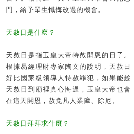
門，給予眾生懺悔改過的機會。
天赦日是什麼？
天赦日是指玉皇大帝特赦開恩的日子。
根據易經理財專家陶文的說明，天赦日
好比國家級領導人特赦罪犯，如果能趁
天赦日到廟裡真心悔過，玉皇大帝也會
在這天開恩，赦免凡人業障、除厄。
天赦日拜拜求什麼？