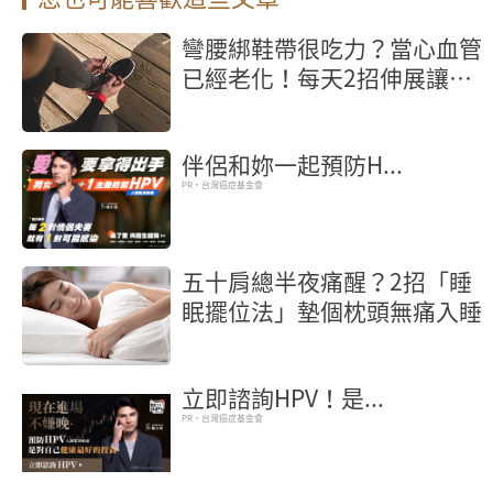
彎腰綁鞋帶很吃力？當心血管
已經老化！每天2招伸展讓血
管回春5歲
伴侶和妳一起預防H...
PR・台灣癌症基金會
五十肩總半夜痛醒？2招「睡
眠擺位法」墊個枕頭無痛入睡
立即諮詢HPV！是...
PR・台灣癌症基金會