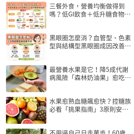
三餐外食，營養均衡做得到
嗎？低GI飲食＋低升糖食物，
外食族最省力的控糖方法
黑眼圈怎麼消？血管型、色素
型與結構型黑眼圈成因改善方
法
最營養水果是它！降5成代謝
病風險「森林奶油果」愈吃愈
瘦、腰圍更小
水果愈熟血糖飆愈快？控糖族
必看「挑果指南」3原則安心
吃
不用逼自己日走萬步！60歲