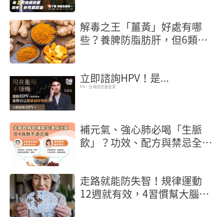
解毒之王「薑黃」好處有哪
些？養脾防脂肪肝，但6類人
當心越吃越傷
立即諮詢HPV！是...
PR・台灣癌症基金會
補元氣、強心肺必喝「生脈
飲」？功效、配方與禁忌全解
析
走路就能防失智！規律運動
12週就有效，4習慣幫大腦清
垃圾