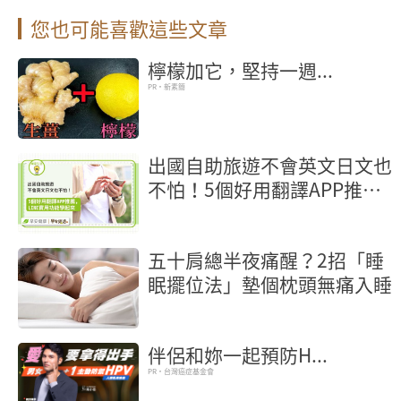
您也可能喜歡這些文章
檸檬加它，堅持一週...
PR・新素簡
出國自助旅遊不會英文日文也
不怕！5個好用翻譯APP推
薦，LINE實用功能學起來
五十肩總半夜痛醒？2招「睡
眠擺位法」墊個枕頭無痛入睡
伴侶和妳一起預防H...
PR・台灣癌症基金會