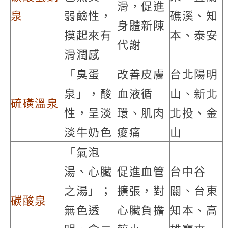
滑，促進
泉
弱鹼性，
礁溪、知
身體新陳
摸起來有
本、泰安
代謝
滑潤感
「臭蛋
改善皮膚
台北陽明
泉」，酸
血液循
山、新北
硫磺溫泉
性，呈淡
環、肌肉
北投、金
淡牛奶色
痠痛
山
「氣泡
湯、心臟
促進血管
台中谷
之湯」；
擴張，對
關、台東
碳酸泉
無色透
心臟負擔
知本、高