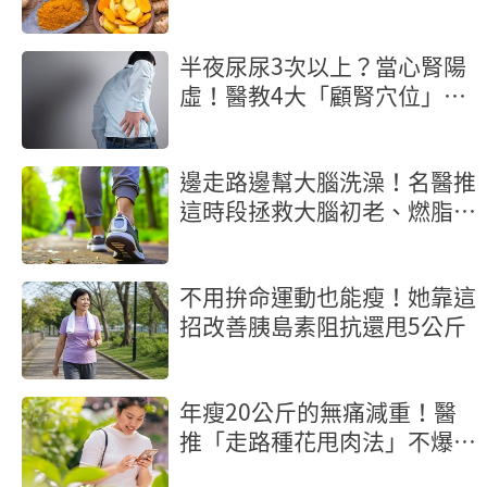
當心越吃越傷
半夜尿尿3次以上？當心腎陽
虛！醫教4大「顧腎穴位」救
元氣
邊走路邊幫大腦洗澡！名醫推
這時段拯救大腦初老、燃脂又
抗炎
不用拚命運動也能瘦！她靠這
招改善胰島素阻抗還甩5公斤
年瘦20公斤的無痛減重！醫
推「走路種花甩肉法」不爆汗
輕鬆燃脂