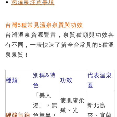
泡溫泉注意事項
台灣5種常見溫泉泉質與功效
台灣溫泉資源豐富，泉質種類與功效各
有不同，一表快速了解全台常見的5種溫
泉泉質！
別稱&特
代表溫泉
種類
功效
色
區
「美人
使肌膚柔
湯」，無
新北烏
嫩、光
碳酸氫鈉
色無臭，
來、宜蘭