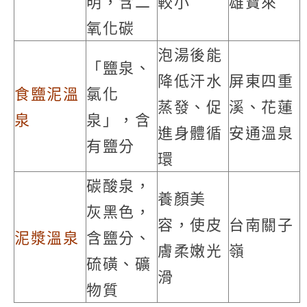
明，含二
較小
雄寶來
氧化碳
泡湯後能
「鹽泉、
降低汗水
屏東四重
食鹽泥溫
氯化
蒸發、促
溪、花蓮
泉
泉」，含
進身體循
安通溫泉
有鹽分
環
碳酸泉，
養顏美
灰黑色，
容，使皮
台南關子
泥漿溫泉
含鹽分、
膚柔嫩光
嶺
硫磺、礦
滑
物質