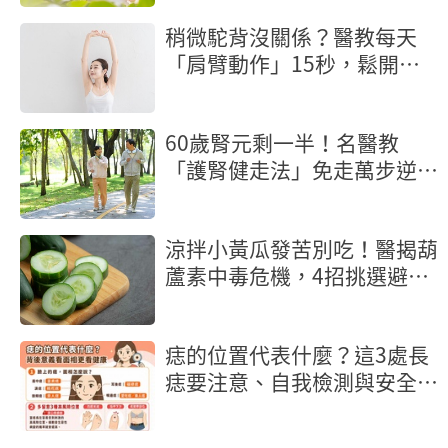
稍微駝背沒關係？醫教每天
「肩臂動作」15秒，鬆開胸
背脊椎不崩壞
60歲腎元剩一半！名醫教
「護腎健走法」免走萬步逆轉
腎功能
涼拌小黃瓜發苦別吃！醫揭葫
蘆素中毒危機，4招挑選避雷
秘訣公開
痣的位置代表什麼？這3處長
痣要注意、自我檢測與安全除
痣指南