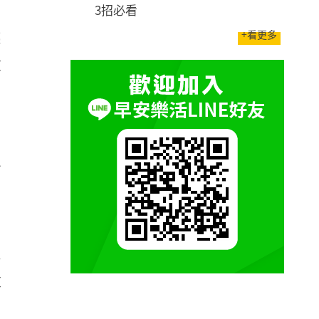
3招必看
+看更多
越
太
高
進
股