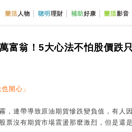
樂活
人物
聰明
理財
補助
好康
樂活
影音
萬富翁！5大心法不怕股價跌
跌也開心」
霧，連帶導致原油期貨慘跌變負值，有人
股票沒有期貨市場震盪那麼激烈，但是還