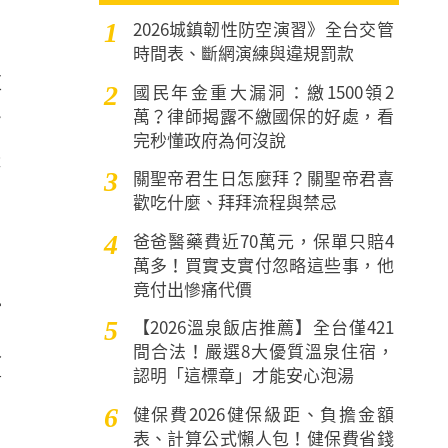
2026城鎮韌性防空演習》全台交管
1
時間表、斷網演練與違規罰款
在
國民年金重大漏洞：繳1500領2
2
萬？律師揭露不繳國保的好處，看
資
完秒懂政府為何沒說
是
關聖帝君生日怎麼拜？關聖帝君喜
3
歡吃什麼、拜拜流程與禁忌
爸爸醫藥費近70萬元，保單只賠4
4
萬多！買實支實付忽略這些事，他
竟付出慘痛代價
檔
【2026溫泉飯店推薦】全台僅421
5
損
間合法！嚴選8大優質溫泉住宿，
認明「這標章」才能安心泡湯
面
健保費2026健保級距、負擔金額
6
表、計算公式懶人包！健保費省錢