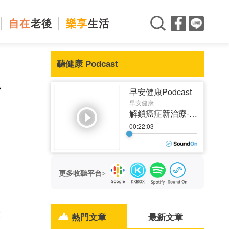
自在
老後
樂享
生活
聽健康 Podcast
只
更多收聽平台>
因
是
熱門文章
最新文章