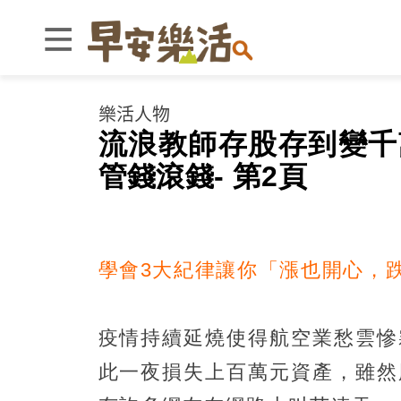
樂活人物
流浪教師存股存到變千
管錢滾錢- 第2頁
學會3大紀律讓你「漲也開心，
疫情持續延燒使得航空業愁雲慘
此一夜損失上百萬元資產，雖然