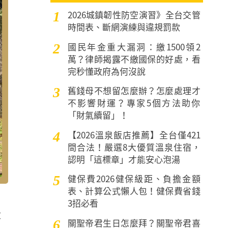
2026城鎮韌性防空演習》全台交管
1
時間表、斷網演練與違規罰款
國民年金重大漏洞：繳1500領2
2
萬？律師揭露不繳國保的好處，看
完秒懂政府為何沒說
舊錢母不想留怎麼辦？怎麼處理才
3
不影響財運？專家5個方法助你
「財氣續留」！
【2026溫泉飯店推薦】全台僅421
4
間合法！嚴選8大優質溫泉住宿，
認明「這標章」才能安心泡湯
健保費2026健保級距、負擔金額
5
表、計算公式懶人包！健保費省錢
3招必看
大
關聖帝君生日怎麼拜？關聖帝君喜
6