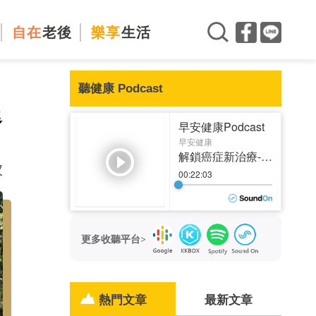
自在
老後
樂享
生活
聽健康 Podcast
退
次
更多收聽平台>
熱門文章
最新文章