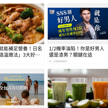
就能補足營養！日名
1/2機率淪陷！你是好男人
癌溫燉法」3大好處
還是渣男？關鍵在這
胞也怕你
PR・台灣癌症基金會