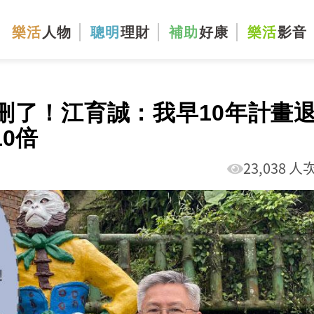
樂活
人物
聰明
理財
補助
好康
樂活
影音
刪了！江育誠：我早10年計畫
0倍
23,038 人