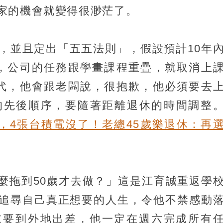
家的機會就變得很渺茫了。
畫，並且定出「五五法則」，假設預計10年
，公司的任務跟學畫課程重疊，就取消上
代，他會跟老闆說，很抱歉，他必須要去
的先後順序，要隨著距離退休的時間調整
天，4張台積電沒了！老總45歲樂退休：再
麼拖到50歲才去做？」這是江育誠重返學
追尋自己真正想要的人生，令他不禁感動
便週末要到外地出差，他一定在週六完成所有