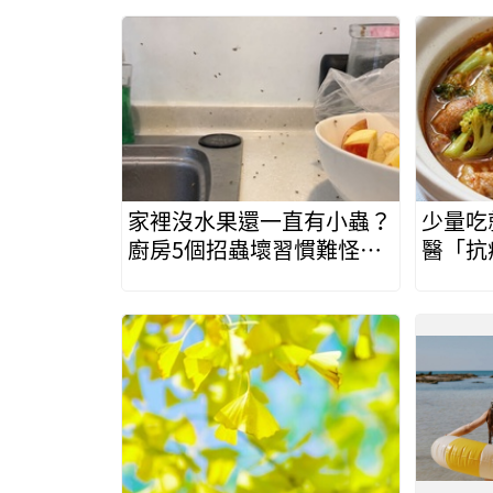
家裡沒水果還一直有小蟲？
少量吃
廚房5個招蟲壞習慣難怪果
醫「抗
蠅殺不完
讓癌細