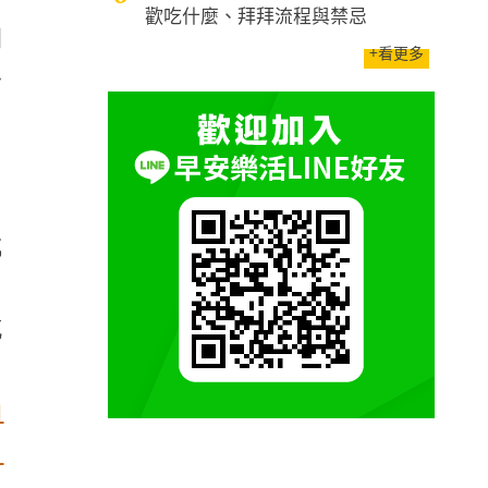
歡吃什麼、拜拜流程與禁忌
開
+看更多
一
，
成
，
充
，
的
如