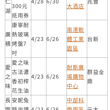
仁
4/28
6/30
兆豐
300元
大酒店
湖
抵用券
康寧耐
南港軟
廣
熱玻璃
4/23
6/26
體工業
台新
積
烤盤7
園區
吋
愛之味
愛
耐斯廣
古法濃
群益⾦
之
4/23
6/26
場購物
香初榨
鼎
味
中心
花生油
長
安妮兔
中部科
園
時尚調
4/23
6/26
學園區
元大