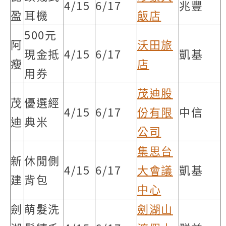
4/15
6/17
兆豐
盈
耳機
飯店
500元
阿
沃田旅
現金抵
4/15
6/17
凱基
瘦
店
用券
茂迪股
茂
優選經
4/15
6/17
份有限
中信
迪
典米
公司
集思台
新
休閒側
4/15
6/17
大會議
凱基
建
背包
中心
劍
萌髮洗
劍湖山