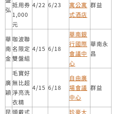
抵用券
4/22
6/23
寓公寓
群益
弘
1,000
式酒店
元
華南銀
華
咖波聯
行國際
華南永
南
名限定
4/15
6/18
會議中
昌
金
雙盤組
心
毛寶好
自由廣
廣
無比超
4/15
6/18
場會議
群益
穎
淨亮洗
中心
衣精
昆
頭戴式
珍豪大