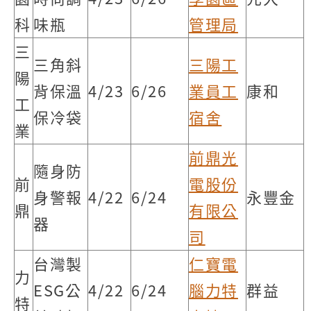
科
味瓶
管理局
三
三角斜
三陽工
陽
背保溫
4/23
6/26
業員工
康和
工
保冷袋
宿舍
業
前鼎光
隨身防
前
電股份
身警報
4/22
6/24
永豐金
鼎
有限公
器
司
台灣製
仁寶電
力
ESG公
4/22
6/24
腦力特
群益
特