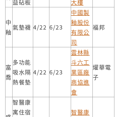
益砧板
大樓
中國製
中
釉股份
氣墊襪
4/22
6/23
福邦
釉
有限公
司
雲林縣
多功能
斗六工
富
燿華電
吸水隔
4/22
6/23
業區廠
喬
子
熱餐墊
商協進
會
智醫康
寓住宿
智醫康
盛