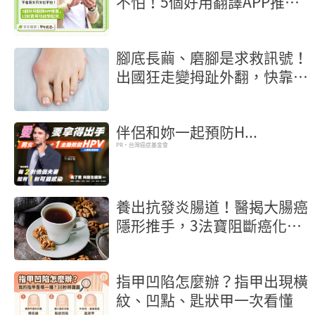
不怕！5個好用翻譯APP推
薦，LINE實用功能學起來
腳底長繭、磨腳是求救訊號！
出國狂走變拇趾外翻，快靠3
招自救
伴侶和妳一起預防H...
PR・台灣癌症基金會
養出抗發炎腸道！醫揭大腸癌
隱形推手，3法寶阻斷癌化核
桃也入榜
指甲凹陷怎麼辦？指甲出現橫
紋、凹點、匙狀甲一次看懂