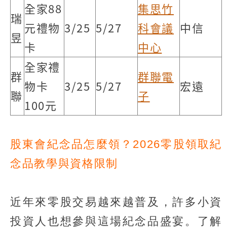
全家88
集思竹
瑞
元禮物
3/25
5/27
科會議
中信
昱
卡
中心
全家禮
群
群聯電
物卡
3/25
5/27
宏遠
聯
子
100元
股東會紀念品怎麼領？2026零股領取紀
念品教學與資格限制
近年來零股交易越來越普及，許多小資
投資人也想參與這場紀念品盛宴。了解