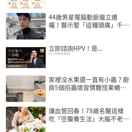
44歲男星罹腦動脈瘤立遺
囑！醫示警「這種頭痛」千萬
別忍快就醫保命
立即諮詢HPV！是...
PR・台灣癌症基金會
家裡沒水果還一直有小蟲？廚
房5個招蟲壞習慣難怪果蠅殺
不完
讓血管回春！78歲名醫這樣
吃「空腹養生法」大腦不老又
長壽