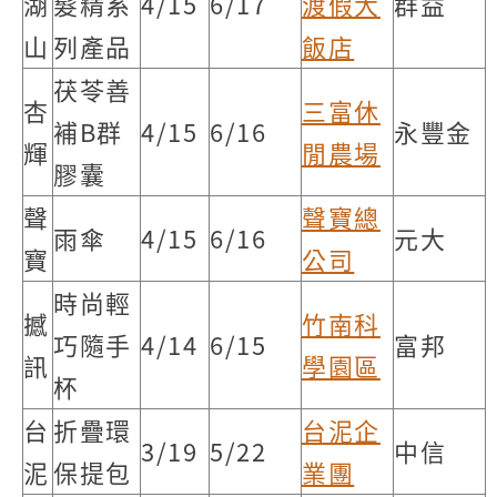
湖
髮精系
4/15
6/17
渡假大
群益
山
列產品
飯店
茯苓善
杏
三富休
補B群
4/15
6/16
永豐金
輝
閒農場
膠囊
聲
聲寶總
雨傘
4/15
6/16
元大
寶
公司
時尚輕
撼
竹南科
巧隨手
4/14
6/15
富邦
訊
學園區
杯
台
折疊環
台泥企
3/19
5/22
中信
泥
保提包
業團