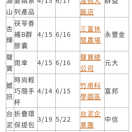
湖
髮精系
4/15
6/17
渡假大
群益
山
列產品
飯店
茯苓善
杏
三富休
補B群
4/15
6/16
永豐金
輝
閒農場
膠囊
聲
聲寶總
雨傘
4/15
6/16
元大
寶
公司
時尚輕
撼
竹南科
巧隨手
4/14
6/15
富邦
訊
學園區
杯
台
折疊環
台泥企
3/19
5/22
中信
泥
保提包
業團