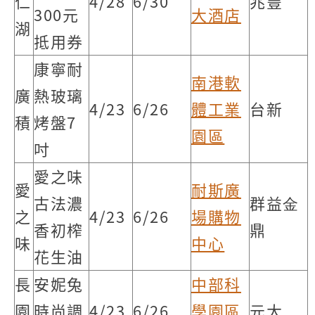
仁
4/28
6/30
兆豐
300元
大酒店
湖
抵用券
康寧耐
南港軟
廣
熱玻璃
4/23
6/26
體工業
台新
積
烤盤7
園區
吋
愛之味
愛
耐斯廣
古法濃
群益⾦
之
4/23
6/26
場購物
香初榨
鼎
味
中心
花生油
長
安妮兔
中部科
園
時尚調
4/23
6/26
學園區
元大