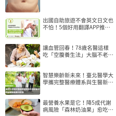
出國自助旅遊不會英文日文也
不怕！5個好用翻譯APP推
薦，LINE實用功能學起來
讓血管回春！78歲名醫這樣
吃「空腹養生法」大腦不老又
長壽
智慧樂齡新未來！臺北醫學大
學攜完整醫療體系與生醫新創
進駐2026高齡健康產業博覽
會
最營養水果是它！降5成代謝
病風險「森林奶油果」愈吃愈