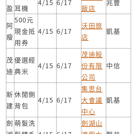
4/15
6/17
兆豐
盈
耳機
飯店
500元
阿
沃田旅
現金抵
4/15
6/17
凱基
瘦
店
用券
茂迪股
茂
優選經
4/15
6/17
份有限
中信
迪
典米
公司
集思台
新
休閒側
4/15
6/17
大會議
凱基
建
背包
中心
劍
萌髮洗
劍湖山