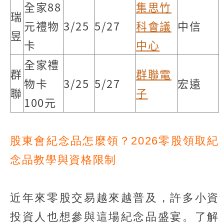
全家88
集思竹
瑞
元禮物
3/25
5/27
科會議
中信
昱
卡
中心
全家禮
群
群聯電
物卡
3/25
5/27
宏遠
聯
子
100元
股東會紀念品怎麼領？2026零股領取紀
念品教學與資格限制
近年來零股交易越來越普及，許多小資
投資人也想參與這場紀念品盛宴。了解