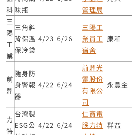
科
味瓶
管理局
三
三角斜
三陽工
陽
背保溫
4/23
6/26
業員工
康和
工
保冷袋
宿舍
業
前鼎光
隨身防
前
電股份
身警報
4/22
6/24
永豐金
鼎
有限公
器
司
台灣製
仁寶電
力
ESG公
4/22
6/24
腦力特
群益
特