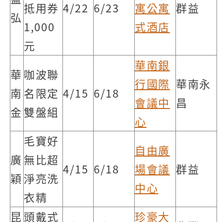
抵用券
4/22
6/23
寓公寓
群益
弘
1,000
式酒店
元
華南銀
華
咖波聯
行國際
華南永
南
名限定
4/15
6/18
會議中
昌
金
雙盤組
心
毛寶好
自由廣
廣
無比超
4/15
6/18
場會議
群益
穎
淨亮洗
中心
衣精
昆
頭戴式
珍豪大