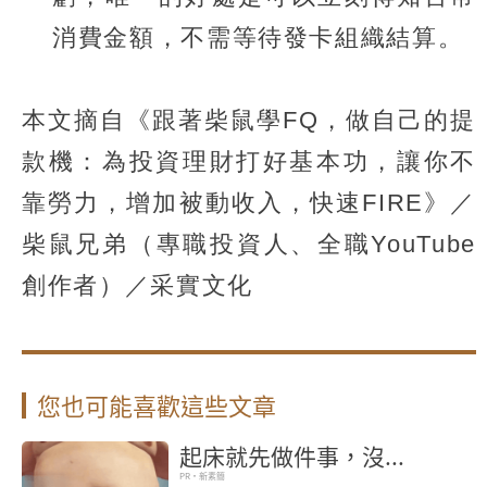
消費金額，不需等待發卡組織結算。
本文摘自《跟著柴鼠學FQ，做自己的提
款機：為投資理財打好基本功，讓你不
靠勞力，增加被動收入，快速FIRE》／
柴鼠兄弟（專職投資人、全職YouTube
創作者）／采實文化
您也可能喜歡這些文章
起床就先做件事，沒...
PR・新素簡