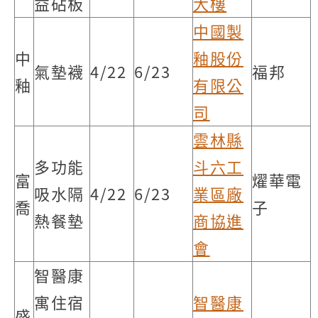
益砧板
大樓
中國製
中
釉股份
氣墊襪
4/22
6/23
福邦
釉
有限公
司
雲林縣
多功能
斗六工
富
燿華電
吸水隔
4/22
6/23
業區廠
喬
子
熱餐墊
商協進
會
智醫康
寓住宿
智醫康
盛