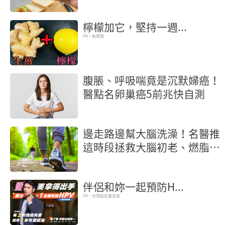
瘦、腰圍更小
檸檬加它，堅持一週...
PR・新素簡
腹脹、呼吸喘竟是沉默婦癌！
醫點名卵巢癌5前兆快自測
邊走路邊幫大腦洗澡！名醫推
這時段拯救大腦初老、燃脂又
抗炎
伴侶和妳一起預防H...
PR・台灣癌症基金會