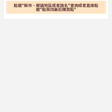
點選"縣市、鄉鎮地區或者路名"查詢或者直接點
選"點我找最近購買點"