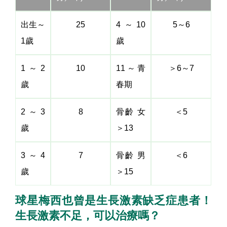
出生～
25
4～10
5～6
1歲
歲
1～2
10
11～青
＞6～7
歲
春期
2～3
8
骨齡 女
＜5
歲
＞13
3～4
7
骨齡 男
＜6
歲
＞15
球星梅西也曾是生長激素缺乏症患者！
生長激素不足，可以治療嗎？