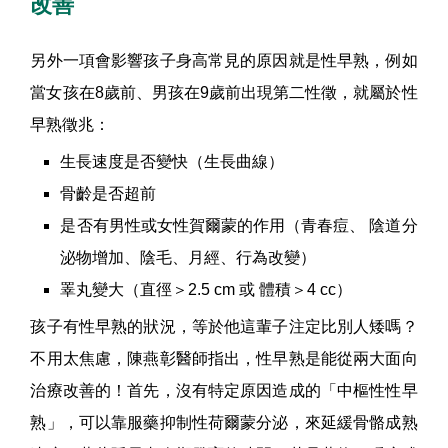
改善
另外一項會影響孩子身高常見的原因就是性早熟，例如
當女孩在8歲前、男孩在9歲前出現第二性徵，就屬於性
早熟徵兆：
生長速度是否變快（生長曲線）
骨齡是否超前
是否有男性或女性賀爾蒙的作用（青春痘、 陰道分
泌物增加、陰毛、月經、行為改變）
睪丸變大（直徑＞2.5 cm 或 體積＞4 cc）
孩子有性早熟的狀況，等於他這輩子注定比別人矮嗎？
不用太焦慮，陳燕彰醫師指出，性早熟是能從兩大面向
治療改善的！首先，沒有特定原因造成的「中樞性性早
熟」，可以靠服藥抑制性荷爾蒙分泌，來延緩骨骼成熟