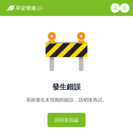
發生錯誤
系統發生未預期的錯誤，請稍後再試。
回到首頁