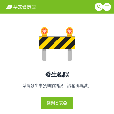
發生錯誤
系統發生未預期的錯誤，請稍後再試。
回到首頁