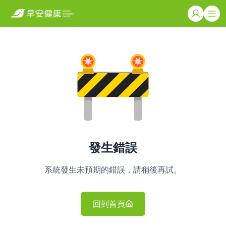
發生錯誤
系統發生未預期的錯誤，請稍後再試。
回到首頁