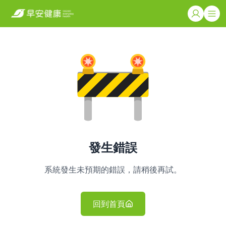
發生錯誤
系統發生未預期的錯誤，請稍後再試。
回到首頁