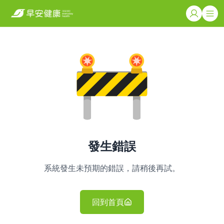
發生錯誤
系統發生未預期的錯誤，請稍後再試。
回到首頁