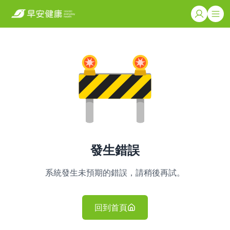
發生錯誤
系統發生未預期的錯誤，請稍後再試。
回到首頁