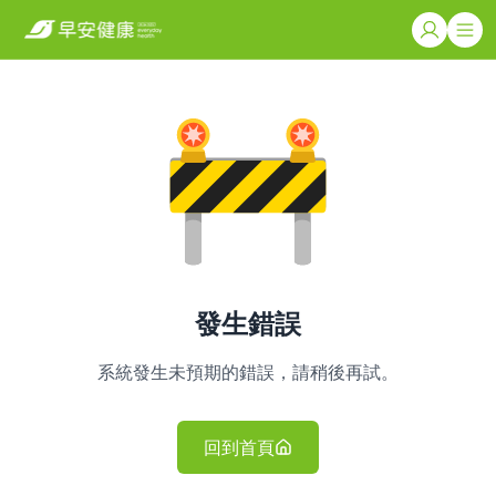
發生錯誤
系統發生未預期的錯誤，請稍後再試。
回到首頁