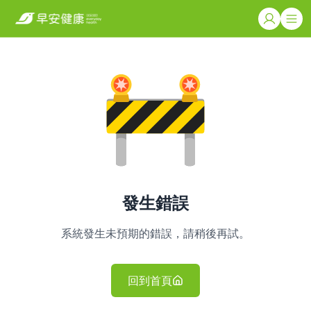
發生錯誤
系統發生未預期的錯誤，請稍後再試。
回到首頁