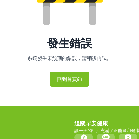
發生錯誤
系統發生未預期的錯誤，請稍後再試。
回到首頁
追蹤早安健康
讓一天的生活充滿了正能量和健