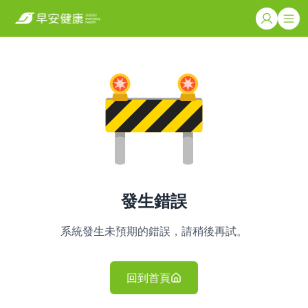
發生錯誤
系統發生未預期的錯誤，請稍後再試。
回到首頁