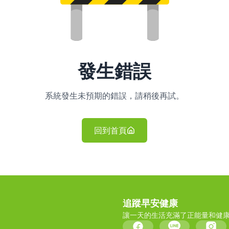
發生錯誤
系統發生未預期的錯誤，請稍後再試。
回到首頁
追蹤早安健康
讓一天的生活充滿了正能量和健