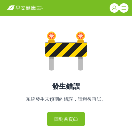
發生錯誤
系統發生未預期的錯誤，請稍後再試。
回到首頁