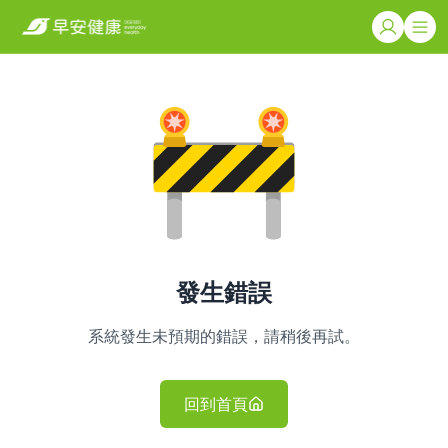
發生錯誤
系統發生未預期的錯誤，請稍後再試。
回到首頁