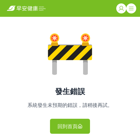
發生錯誤
系統發生未預期的錯誤，請稍後再試。
回到首頁