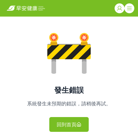
發生錯誤
系統發生未預期的錯誤，請稍後再試。
回到首頁