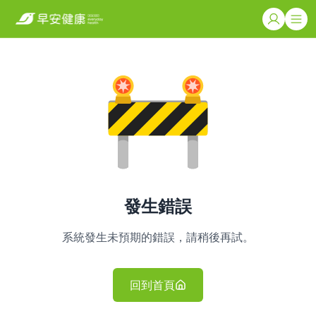
發生錯誤
系統發生未預期的錯誤，請稍後再試。
回到首頁