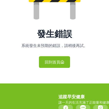
發生錯誤
系統發生未預期的錯誤，請稍後再試。
回到首頁
追蹤早安健康
讓一天的生活充滿了正能量和健