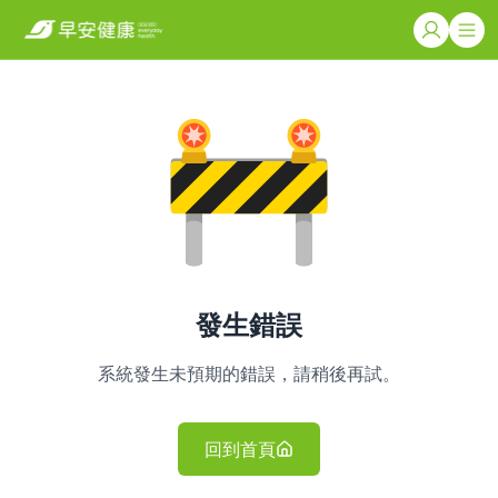
發生錯誤
系統發生未預期的錯誤，請稍後再試。
回到首頁